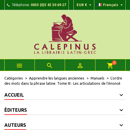


Téléphone:
0033 (0)5 45 30 69 27
EUR €
Français
×
×
×
Ajouter à ma liste d'envies
Créer une liste d'envies
Connexion
add_circle_outline
Créer une nouvelle liste
Vous devez être connecté pour ajouter des produits à
Nom de la liste d'envies
votre liste d'envies.
Annuler
Connexion
Annuler
Créer une liste d'envies
0



shopping_cart
Catégories
Apprendre les langues anciennes
Manuels
L'ordre
des mots dans la phrase latine. Tome III : Les articulations de l'énoncé
ACCUEIL
ÉDITEURS
AUTEURS