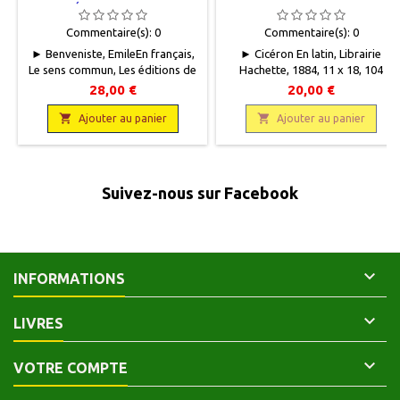
EUROPÉENNES. 2. POUVOIR,
DROIT, RELIGION
Commentaire(s):
0
Commentaire(s):
0
► Benveniste, EmileEn français,
► Cicéron En latin, Librairie
Le sens commun, Les éditions de
Hachette, 1884, 11 x 18, 104
Minuit, 2001, 13.5 x 22, 340
pages, relié, occasion. Correct.
28,00 €
20,00 €
pages, broché. Neuf.
Demi toilé noir. Plats cartonnés

9782707300669
beige imprimés. Coins et bords

Ajouter au panier
Ajouter au panier
frottés. Quelques pages
annotées.
Suivez-nous sur Facebook

INFORMATIONS

LIVRES

VOTRE COMPTE