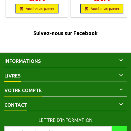
9782917741153
pages, broché. Neuf,


9782226106797
Ajouter au panier
Ajouter au panier
Suivez-nous sur Facebook

INFORMATIONS

LIVRES

VOTRE COMPTE

CONTACT
LETTRE D'INFORMATION