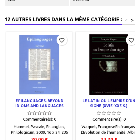
12 AUTRES LIVRES DANS LA MÊME CATÉGORIE :
<
>
favorite_border
favorite_border
EPILANGUAGES. BEYOND
LE LATIN OU L'EMPIRE D'UN
IDIOMS AND LANGUAGES
SIGNE (XVIE-XXE S.)
Commentaire(s):
0
Commentaire(s):
0
Hummel, Pascale, En anglais,
Waquet, FrançoiseEn français,
Philologicum, 2009, 16 x 24, 235
L'Evolution de l'humanité, Albin
pages, broché. Neuf,
Michel, 1999, 14,5 x 22,5, 414
20,00 €
23,20 €