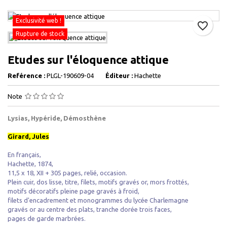
Exclusivité web !
favorite_border
Rupture de stock
Etudes sur l'éloquence attique
Reférence :
PLGL-190609-04
Éditeur :
Hachette
Note
Lysias, Hypéride, Démosthène
Girard, Jules
En français,
Hachette, 1874,
11,5 x 18, XII + 305 pages, relié, occasion.
Plein cuir, dos lisse, titre, filets, motifs gravés or, mors frottés,
motifs décoratifs pleine page gravés à froid,
filets d'encadrement et monogrammes du lycée Charlemagne
gravés or au centre des plats, tranche dorée trois faces,
pages de garde marbrées.