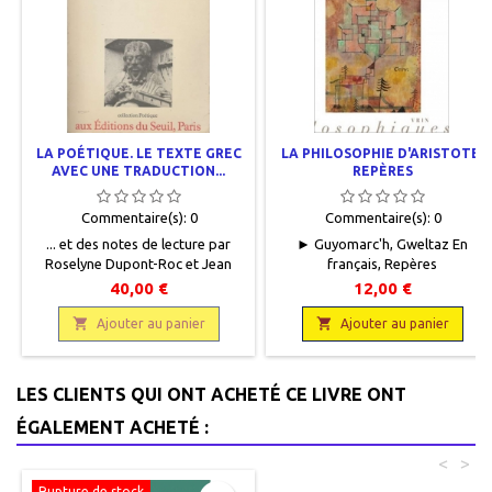
LA POÉTIQUE. LE TEXTE GREC
LA PHILOSOPHIE D'ARISTOTE.
AVEC UNE TRADUCTION...
REPÈRES
Commentaire(s):
0
Commentaire(s):
0
... et des notes de lecture par
► Guyomarc'h, Gweltaz En
Roselyne Dupont-Roc et Jean
français, Repères
Lallot.► Aristote En grec et en
philosophiques, Librairie
40,00 €
12,00 €
français, Collection Poétique,
philosophique J. Vrin, 2020, 11 x
Editions du Seuil, 1980, 14 x 20,5,

18, 198 pages, broché. Neuf.

Ajouter au panier
Ajouter au panier
465 pages, broché, occasion.
9782711629671
Couverture défraîchie, bords
insolés, dos avec des rousseurs
LES CLIENTS QUI ONT ACHETÉ CE LIVRE ONT
ainsi que les tranches, marques
de plis aux coins bas recto et
ÉGALEMENT ACHETÉ :
verso. Bon état intérieur.
9782020054348
<
>
Rupture de stock