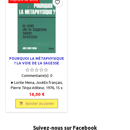
favorite_border
POURQUOI LA MÉTAPHYSIQUE
? LA VOIE DE LA SAGESSE
SELON ARISTOTE
Commentaire(s):
0
► Lorite Mena, JoséEn français,
Pierre Téqui éditeur, 1976, 15 x
22, 384 pages, broché, occasion .
16,00 €
Bon état. Quelques frottements
et quelques petites taches sur la

Ajouter au panier
couverture. Très bon état
intérieur. 9782852442504.
Suivez-nous sur Facebook