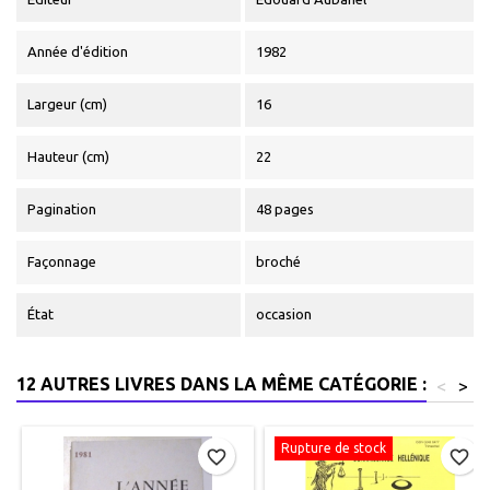
Année d'édition
1982
Largeur (cm)
16
Hauteur (cm)
22
Pagination
48 pages
Façonnage
broché
État
occasion
12 AUTRES LIVRES DANS LA MÊME CATÉGORIE :
<
>
Rupture de stock
favorite_border
favorite_border