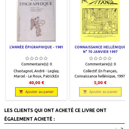
L'ANNÉE ÉPIGRAPHIQUE - 1981
CONNAISSANCE HELLÉNIQUE
N° 70 JANVIER 1997
Commentaire(s):
0
Commentaire(s):
0
Chastagnol, André - Leglay,
Collectif. En français,
Marcel - Le Roux, Patrick En
Connaissance hellénique, 1997,
français, Revue des publications
17 x 24, 80 pages, dos carré collé,
40,00 €
5,00 €
épigraphiques relatives à
occasion. Bon état.
l'Antiquité romaine, Presses


Ajouter au panier
Ajouter au panier
universitaires de France, 1984,
15,5 x 24, 339 pages, broché,
occasion. Bon état. Nombreuses
LES CLIENTS QUI ONT ACHETÉ CE LIVRE ONT
rousseurs sur la couverture.
ÉGALEMENT ACHETÉ :
<
>