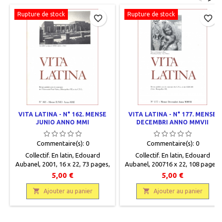
Rupture de stock
Rupture de stock
favorite_border
favorite_border
VITA LATINA - N° 162. MENSE
VITA LATINA - N° 177. MENSE
JUNIO ANNO MMI
DECEMBRI ANNO MMVII
Commentaire(s):
0
Commentaire(s):
0
Collectif. En latin, Edouard
Collectif. En latin, Edouard
Aubanel, 2001, 16 x 22, 73 pages,
Aubanel, 200716 x 22, 108 pages,
broché, occasion. Correct.
broché, occasion. Correct.
5,00 €
5,00 €


Ajouter au panier
Ajouter au panier