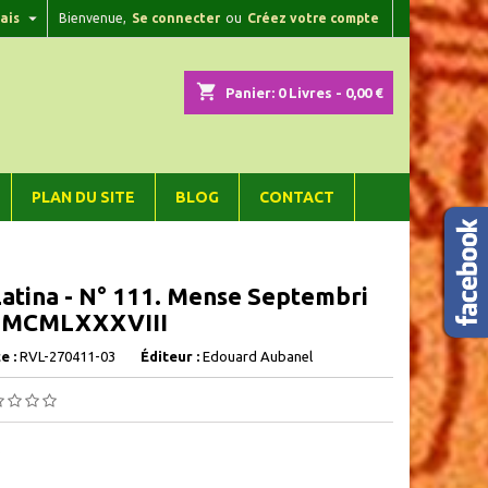

ais
Bienvenue,
Se connecter
ou
Créez votre compte
×
×
×
shopping_cart
Panier:
0
Livres - 0,00 €
n
PLAN DU SITE
BLOG
CONTACT
s
Latina - N° 111. Mense Septembri
 MCMLXXXVIII
e :
RVL-270411-03
Éditeur :
Edouard Aubanel
.