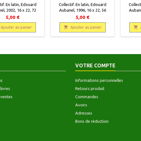
tif. En latin, Edouard
Collectif. En latin, Edouard
Collect
l, 2002, 16 x 22, 72
Aubanel, 1996, 16 x 22, 56
Aubane
, broché, occasion.
pages, broché, occasion.
pages
5,00 €
5,00 €
Correct.
Correct.


Ajouter au panier
Ajouter au panier
VOTRE COMPTE
ns
Informations personnelles
livres
Retours produit
 ventes
Commandes
Avoirs
Adresses
Bons de réduction