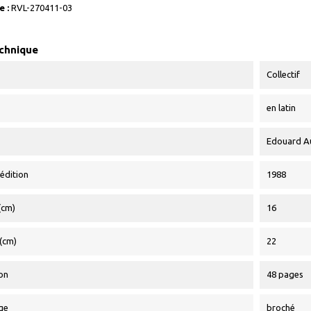
 :
RVL-270411-03
echnique
Collectif
en latin
Edouard A
édition
1988
(cm)
16
(cm)
22
on
48 pages
ge
broché