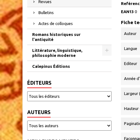
Revues
Reférence
EAN13
0
Bulletins
Fiche t
Actes de colloques
Auteur
Romans historiques sur
l'antiquité
Langue
Littérature, linguistique,
philosophie moderne
Editeur
Calepinus Éditions
Année d'
ÉDITEURS
Largeur 
Hauteur 
AUTEURS
Paginati
Façonna