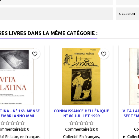
occasion
RES LIVRES DANS LA MÊME CATÉGORIE :
favorite_border
favorite_border
TINA - N° 163. MENSE
CONNAISSANCE HELLÉNIQUE
VITA LAT
TEMBRI ANNO MMI
N° 80 JUILLET 1999
SEPTEM
ommentaire(s):
0
Commentaire(s):
0
Co
if En latin, en français,
Collectif. En français,
► Collecti