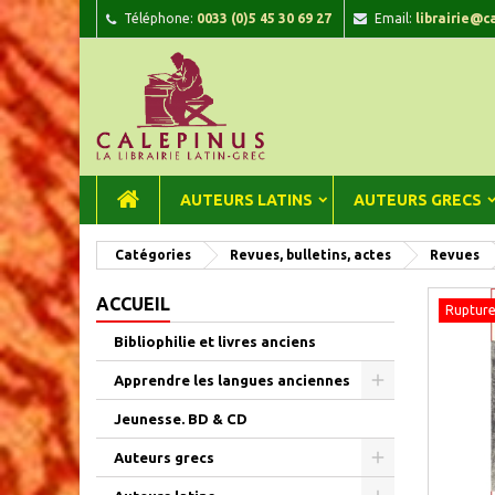
Téléphone:
0033 (0)5 45 30 69 27
Email:
librairie@c
A
C
C
add_circle_outline
Vou
Nom
AUTEURS LATINS
AUTEURS GRECS
Catégories
Revues, bulletins, actes
Revues
ACCUEIL
Rupture
Bibliophilie et livres anciens
Apprendre les langues anciennes
Jeunesse. BD & CD
Auteurs grecs