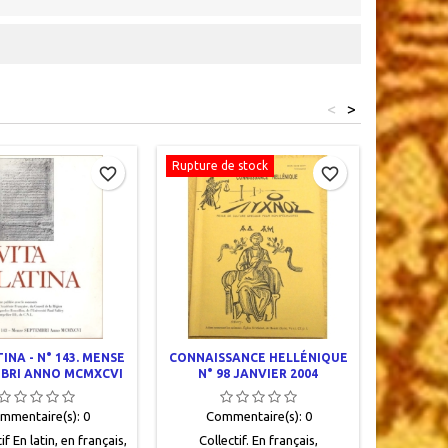
<
>
Rupture de stock
Rupture d
favorite_border
favorite_border
INA - N° 143. MENSE
CONNAISSANCE HELLÉNIQUE
CONNAIS
BRI ANNO MCMXCVI
N° 98 JANVIER 2004
N° 6
mmentaire(s):
0
Commentaire(s):
0
Com
f En latin, en français,
Collectif. En français,
Colle