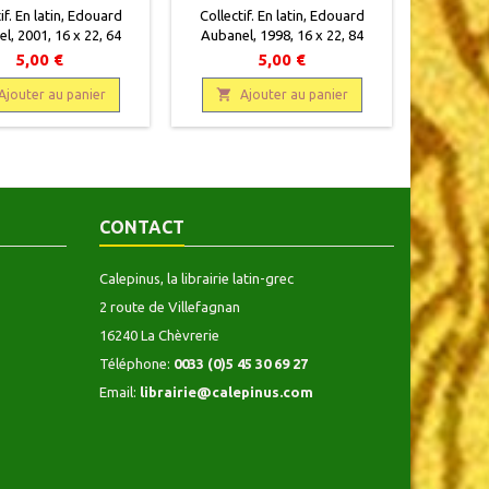
if. En latin, Edouard
Collectif. En latin, Edouard
Collecti
l, 2001, 16 x 22, 64
Aubanel, 1998, 16 x 22, 84
Aubanel
, broché, occasion.
pages, broché, occasion.
pages,
5,00 €
5,00 €
Correct.
Correct.


Ajouter au panier
Ajouter au panier
A
CONTACT
Calepinus, la librairie latin-grec
2 route de Villefagnan
16240 La Chèvrerie
Téléphone:
0033 (0)5 45 30 69 27
Email:
librairie@calepinus.com