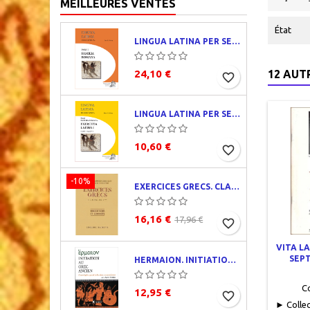
MEILLEURES VENTES
État
LINGUA LATINA PER SE ILLUSTRATA. PARS I : FAMILIA ROMANA
24,10 €
12 AUT
favorite_border
LINGUA LATINA PER SE ILLUSTRATA. EXERCITIA LATINA I
10,60 €
favorite_border
-10%
EXERCICES GRECS. CLASSE DE QUATRIÈME. TRADUCTIONS ET CORRIGÉS
16,16 €
17,96 €
favorite_border
VITA LA
SEP
HERMAION. INITIATION AU GREC ANCIEN. CORRIGÉS PARTIELS
C
12,95 €
favorite_border
► Collect