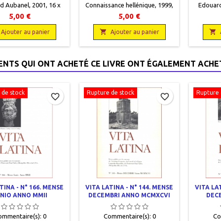
d Aubanel, 2001, 16 x
Connaissance hellénique, 1999,
Edouard
 56 pages, agrafé,
17 x 24, 80 pages, dos carré
22, 
5,00 €
5,00 €
casion.Bon état.
collé, occasion. Bon état.
oc


Ajouter au panier
Ajouter au panier
IENTS QUI ONT ACHETÉ CE LIVRE ONT ÉGALEMENT ACHET
 de stock
Rupture de stock
Rupture 
favorite_border
favorite_border
TINA - N° 166. MENSE
VITA LATINA - N° 144. MENSE
VITA LAT
NIO ANNO MMII
DECEMBRI ANNO MCMXCVI
DEC
ommentaire(s):
0
Commentaire(s):
0
Co