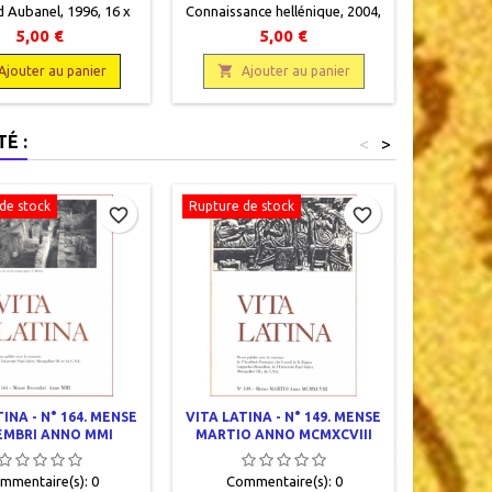
 Aubanel, 1996, 16 x
Connaissance hellénique, 2004,
Connaissa
58 pages, agrafé,
17 x 24, 80 pages, dos carré
17 x 24,
5,00 €
5,00 €
casion.Bon état.
collé, occasion. Bon état.
collé, 


Ajouter au panier
Ajouter au panier
A
É :
<
>
de stock
Rupture de stock
Rupture d
favorite_border
favorite_border
INA - N° 164. MENSE
VITA LATINA - N° 149. MENSE
VITA LAT
EMBRI ANNO MMI
MARTIO ANNO MCMXCVIII
MAI
mmentaire(s):
0
Commentaire(s):
0
Com