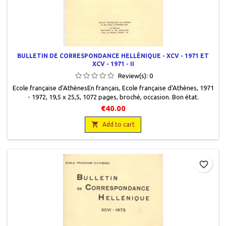
BULLETIN DE CORRESPONDANCE HELLÉNIQUE - XCV - 1971 ET
XCV - 1971 - II
Review(s):
0
Ecole française d'AthènesEn français, Ecole française d'Athènes, 1971
- 1972, 19,5 x 25,5, 1072 pages, broché, occasion. Bon état.
Couvertures très légèrement défraîchies. Non coupé. Les deux
€40.00
volumes.

Add to cart
favorite_border