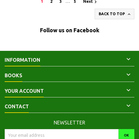

1
2
3
…
5
Next

BACK TO TOP
Follow us on Facebook

INFORMATION

BOOKS

YOUR ACCOUNT

CONTACT
NEWSLETTER