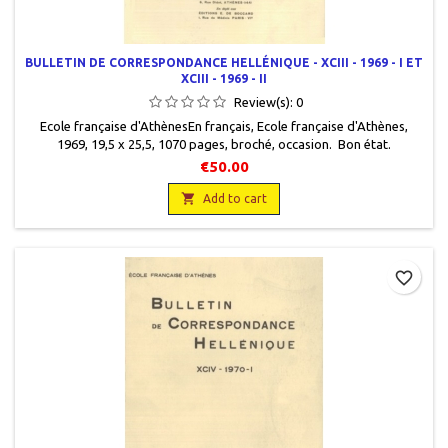
BULLETIN DE CORRESPONDANCE HELLÉNIQUE - XCIII - 1969 - I ET
XCIII - 1969 - II
Review(s):
0
Ecole française d'AthènesEn français, Ecole française d'Athènes,
1969, 19,5 x 25,5, 1070 pages, broché, occasion. Bon état.
Couvertures défraîchies. Tome II non coupé. Les deux volumes
€50.00

Add to cart
favorite_border