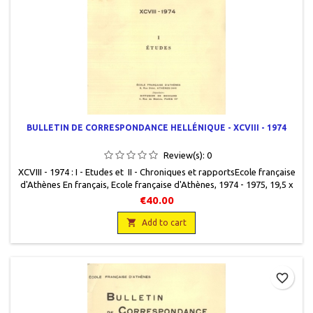
BULLETIN DE CORRESPONDANCE HELLÉNIQUE - XCVIII - 1974
Review(s):
0
XCVIII - 1974 : I - Etudes et II - Chroniques et rapportsEcole française
d'Athènes En français, Ecole française d'Athènes, 1974 - 1975, 19,5 x
25,5, 951 pages, broché, occasion. Bon état. Couvertures très
€40.00
légèrement défraîchies. Non coupé. Les deux volumes.

Add to cart
favorite_border