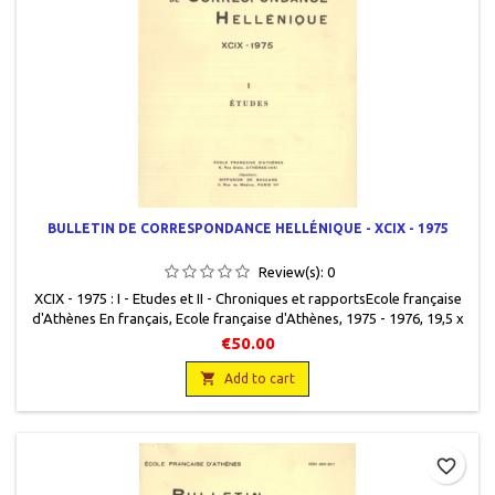
BULLETIN DE CORRESPONDANCE HELLÉNIQUE - XCIX - 1975
Review(s):
0
XCIX - 1975 : I - Etudes et II - Chroniques et rapportsEcole française
d'Athènes En français, Ecole française d'Athènes, 1975 - 1976, 19,5 x
25,5, 898 pages, broché, occasion. Bon état. Couvertures très
€50.00
légèrement défraîchies. Non coupé. Les deux volumes.

Add to cart
favorite_border