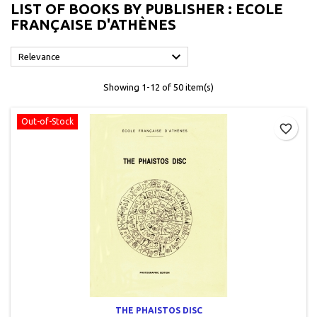
LIST OF BOOKS BY PUBLISHER : ECOLE
FRANÇAISE D'ATHÈNES

Relevance
Showing 1-12 of 50 item(s)
Out-of-Stock
favorite_border
THE PHAISTOS DISC