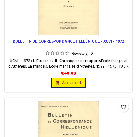
BULLETIN DE CORRESPONDANCE HELLÉNIQUE - XCVI - 1972
Review(s):
0
XCVI - 1972 : I- Etudes et II- Chroniques et rapportsEcole française
d'Athènes. En français, Ecole française d'Athènes, 1972 - 1973, 19,5 x
25,5, 1093 pages, broché, occasion. Bon état. Couvertures très
€40.00
légèrement défraîchies. Non coupé. Les deux volumes

Add to cart
favorite_border