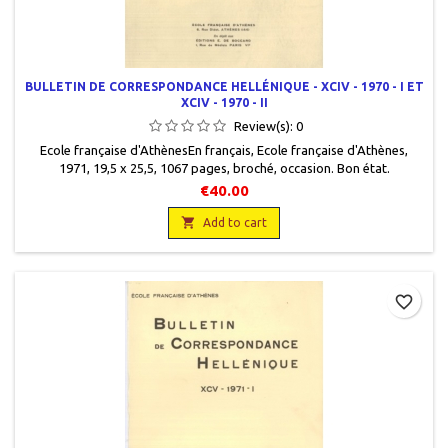
BULLETIN DE CORRESPONDANCE HELLÉNIQUE - XCIV - 1970 - I ET
XCIV - 1970 - II
Review(s):
0
Ecole française d'AthènesEn français, Ecole française d'Athènes,
1971, 19,5 x 25,5, 1067 pages, broché, occasion. Bon état.
Couvertures défraîchies. Tomes I ,en partie, II non coupé. Les deux
€40.00
volumes

Add to cart
favorite_border