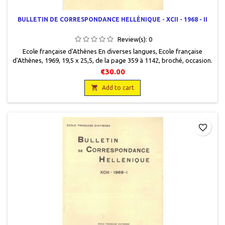
BULLETIN DE CORRESPONDANCE HELLÉNIQUE - XCII - 1968 - II
Review(s):
0
Ecole française d'Athènes En diverses langues, Ecole française
d'Athènes, 1969, 19,5 x 25,5, de la page 359 à 1142, broché, occasion.
Couverture défraîchie. Non coupé. Le volume II.
€30.00

Add to cart
favorite_border