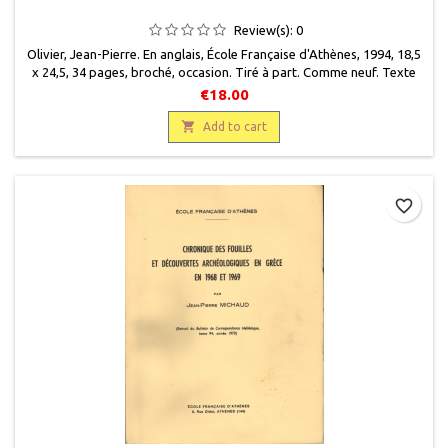
Review(s):
0
Olivier, Jean-Pierre. En anglais, École Française d'Athènes, 1994, 18,5
x 24,5, 34 pages, broché, occasion. Tiré à part. Comme neuf. Texte
de de la page 1 à 7. Photographies noir et blanc et illustrations pour
€18.00
le reste.

Add to cart
favorite_border