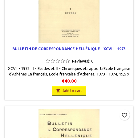
BULLETIN DE CORRESPONDANCE HELLÉNIQUE - XCVII - 1973
Review(s):
0
XCVII - 1973 : I - Etudes et II - Chroniques et rapportsEcole française
d'Athènes En français, Ecole française d'Athènes, 1973 - 1974, 19,5 x
25,5, 692 pages, broché, occasion . Bon état. Couvertures très
€40.00
légèrement défraîchies. Non coupé. Les deux volumes.

Add to cart
favorite_border