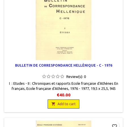
BULLETIN DE CORRESPONDANCE HELLÉNIQUE - C - 1976
Review(s):
0
I : Etudes - II : Chroniques et rapports Ecole française d'Athènes En
français, Ecole française d'Athènes, 1976 - 1977, 19,5 x 25,5, 945
pages, broché, occasion. Bon état. Couvertures très légèrement
€40.00
défraîchies. Non coupé. Les deux volumes

Add to cart
favorite_border