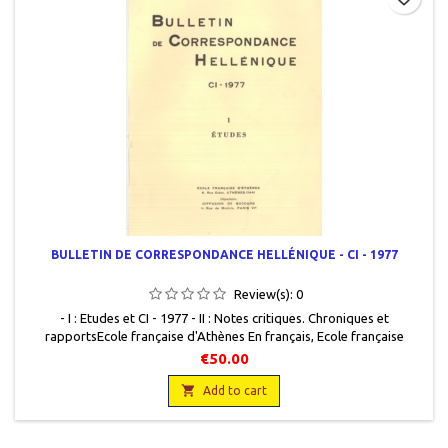
BULLETIN DE CORRESPONDANCE HELLÉNIQUE - CI - 1977
Review(s):
0
- I : Etudes et CI - 1977 - II : Notes critiques. Chroniques et
rapports Ecole française d'Athènes En français, Ecole française
d'Athènes, 1977 - 1978, 19,5 x 25,5, 818 pages, broché, occasion. Bon
€50.00
état. Couvertures très légèrement défraîchies. Non coupé. Les deux

volumes.
Add to cart