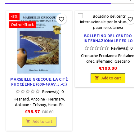
-5%
favorite_border
favorite_border
Out-of-Stock
BOLLETINO DEL CENTRO
INTERNAZIONALE PER LO
STUDIO DEI PAPIRI
Review(s):
0
ERCOLANESI -10/1980
Cronache Ercolanesi En italien,
grec, allemand, Gaetano
Macchiaroli Editore, 1980, 23 x
€100.00
30, 217 pages, broché, occasion.
Bon état. Envoi de Marcello

Add to cart
MARSEILLE GRECQUE. LA CITÉ
Gigante à Jean Scherer.
PHOCÉENNE (600-49 AV. J.-C.)
Review(s):
0
Hesnard, Antoine - Hermary,
Antoine - Tréziny, Henri. En
français, Hauts lieux de l'histoire,
€38.57
€40.60
Errance, 1999, 25 x 30, 185 pages,
broché.Neuf, 9782877721783.

Add to cart
Indisponible.