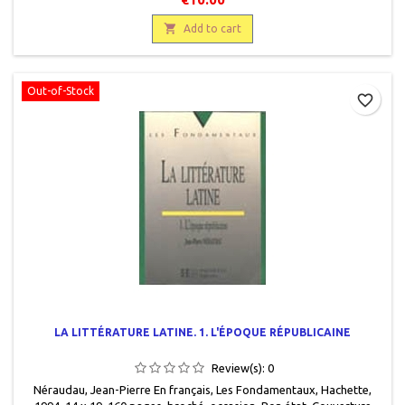

Add to cart
Out-of-Stock
favorite_border
LA LITTÉRATURE LATINE. 1. L'ÉPOQUE RÉPUBLICAINE
Review(s):
0
Néraudau, Jean-Pierre En français, Les Fondamentaux, Hachette,