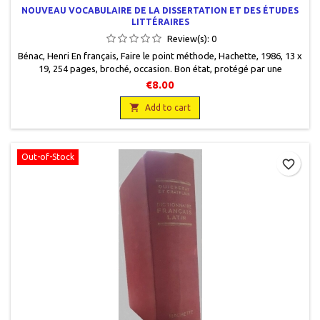
NOUVEAU VOCABULAIRE DE LA DISSERTATION ET DES ÉTUDES
LITTÉRAIRES
Review(s):
0
Bénac, Henri En français, Faire le point méthode, Hachette, 1986, 13 x
19, 254 pages, broché, occasion. Bon état, protégé par une
couverture plastique.
€8.00

Add to cart
Out-of-Stock
favorite_border