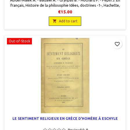
français, Histoire de la philosophie Idées, doctrines -1-, Hachette,
1972, 15 x 22,5, 260 pages, broché, occasion . Très bon état, livre
€15.00
protégé par unecouverture plastique.

Add to cart
Out-of-Stock
favorite_border
LE SENTIMENT RELIGIEUX EN GRÈCE D'HOMÈRE À ESCHYLE
Review(s):
0