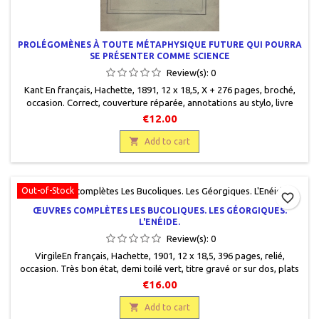
PROLÉGOMÈNES À TOUTE MÉTAPHYSIQUE FUTURE QUI POURRA
SE PRÉSENTER COMME SCIENCE
Review(s):
0
Kant En français, Hachette, 1891, 12 x 18,5, X + 276 pages, broché,
occasion. Correct, couverture réparée, annotations au stylo, livre
protégé par une couverture plastique.
€12.00

Add to cart
Out-of-Stock
favorite_border
ŒUVRES COMPLÈTES LES BUCOLIQUES. LES GÉORGIQUES.
L'ENÉIDE.
Review(s):
0
VirgileEn français, Hachette, 1901, 12 x 18,5, 396 pages, relié,
occasion. Très bon état, demi toilé vert, titre gravé or sur dos, plats
cartonnés assortis, pages de garde colorées, pâge de titre
€16.00
manquante, pages jaunies.

Add to cart