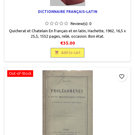
DICTIONNAIRE FRANÇAIS-LATIN
Review(s):
0
Quicherat et Chatelain En français et en latin, Hachette, 1962, 16,5 x
25,5, 1552 pages, relié, occasion. Bon état.
€35.00

Add to cart
Out-of-Stock
favorite_border