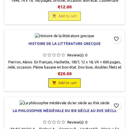
1994, 14 x 19, 160 pages, broché, occasion. Bon état. Couverture
légèrement défraîchie. 9782011449023
€12.00

Add to cart
favorite_border
HISTOIRE DE LA LITTÉRATURE GRECQUE
Review(s):
0
Pierron, Alexis En français, Hachette, 1857, 12 x 18, VII + 600 pages,
relié, occasion. Pleine basane en bon état. Dos lisse, doubles filets et
fer décoratif intercalé, pièce de titre en cuir vert titre, filets et fers
€20.00
gravés or, plats frottés. Pages de garde en papier à la cuve. Papier
intérieur avec de nombreuses rousseurs, annotations au crayon à...

Add to cart
favorite_border
LA PHILOSOPHIE MÉDIÉVALE DU IER SIÈCLE AU XVE SIÈCLE
Review(s):
0
Abdel-Malek A. - Badawi A. - Grynpas B. - Hochard P. - Pépin J. En