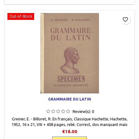
Out-of-Stock
favorite_border
GRAMMAIRE DU LATIN
Review(s):
0
G reiner, E. - Billoret, R. En français , Classique Hachette , Hachette,
1952 , 16 x 21 , VIII + 408 pages , relié . Correct, dos manquant mais
ouvrage solide, papier jauni , occasion.
€18.00