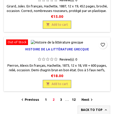
Girard, Jules. En français, Hachette, 1887, 12 x 19, 452 pages, broché,
occasion. Correct, nombreuses rousseurs, protégé par un plastique.
€15.00

Add to cart
Out-of-Stock
favorite_border
HISTOIRE DE LA LITTÉRATURE GRECQUE
Review(s):
0
Pierron, Alexis En français, Hachette, 1873, 12 x 18, VIII + 600 pages,
relié, occasion. Demi chagrin brun en bon état. Dos à 5 faux nerfs,
titre gravé or, plats cartonnés marbrés. Pages de garde en papier à
€18.00
la cuve.

Add to cart


Previous
1
2
3
…
12
Next

BACK TO TOP