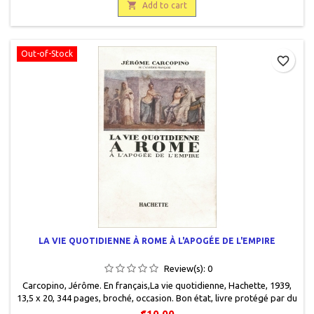

Add to cart
Out-of-Stock
favorite_border
LA VIE QUOTIDIENNE À ROME À L'APOGÉE DE L'EMPIRE
Review(s):
0
Carcopino, Jérôme. En français,La vie quotidienne, Hachette, 1939,
13,5 x 20, 344 pages, broché, occasion. Bon état, livre protégé par du
plastique.
€10.00