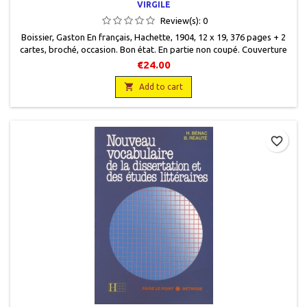
VIRGILE
Review(s):
0
Boissier, Gaston En français, Hachette, 1904, 12 x 19, 376 pages + 2
cartes, broché, occasion. Bon état. En partie non coupé. Couverture
marquée au recto coin bas.
€24.00

Add to cart
favorite_border