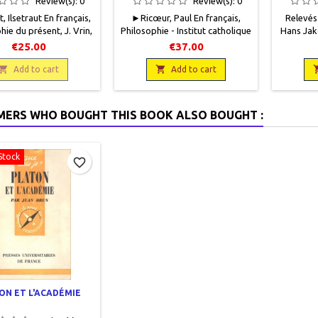
Review(s):
0
Review(s):
0
SANCTUA
 Ilsetraut En français,
►Ricœ ur, Paul En français,
Relevés
TEMPLE 
hie du présent, J. Vrin,
Philosophie - Institut catholique
Hans Jak
12,5 x 18, 452 pages,
de Paris 16, Beauchesne
Micha
€25.00
€37.00
 Neuf. 9782711625697
Editeur, 1995, 13,5 x 21,5, VIII +
frança

346 pages, broché. Neuf,

d'Athèn
Add to cart
Add to cart
9782701013251
pages +
texte, 
é
ERS WHO BOUGHT THIS BOOK ALSO BOUGHT :
Stock
favorite_border
ON ET L'ACADÉMIE