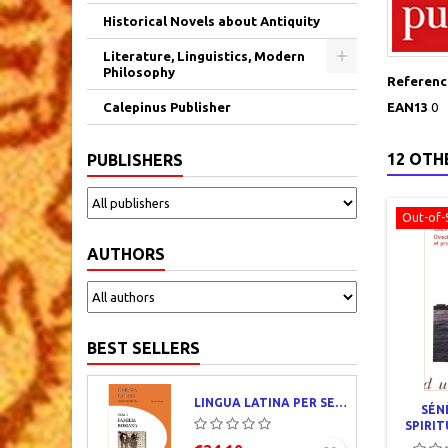
Historical Novels about Antiquity
Literature, Linguistics, Modern
Philosophy
Reference
Calepinus Publisher
EAN13
0
12 OTH
PUBLISHERS
Out-of-
AUTHORS
BEST SELLERS
LINGUA LATINA PER SE ILLUSTRATA. PARS I : FAMILIA ROMANA
SÉN
SPIRI
DE