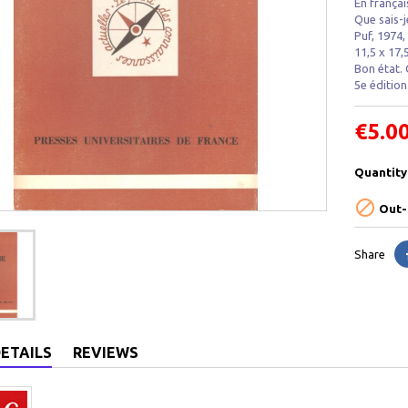
En français
Que sais-j
Puf , 1974,
11,5 x 17,5
Bon état.
5e édition
€5.0
Quantity

Out-
Share
ETAILS
REVIEWS