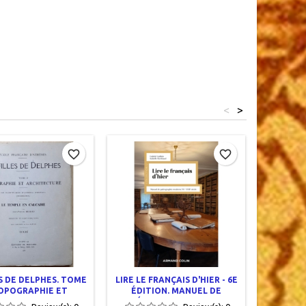
<
>
favorite_border
favorite_border
S DE DELPHES. TOME
LIRE LE FRANÇAIS D'HIER - 6E
ANABA
 TOPOGRAPHIE ET
ÉDITION. MANUEL DE
TOME II
HITECTURE. LE
PALÉOGRAPHIE MODERNE