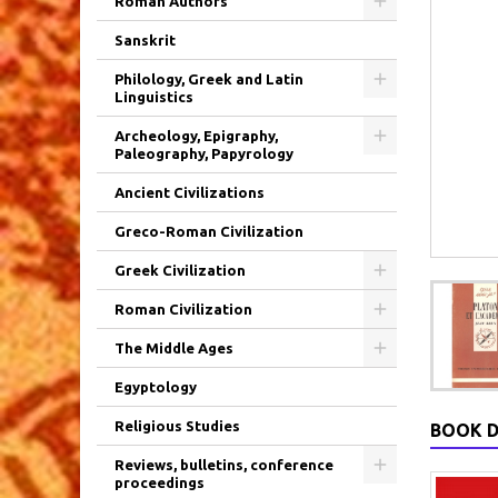
Roman Authors
Sanskrit
Philology, Greek and Latin
Linguistics
Archeology, Epigraphy,
Paleography, Papyrology
Ancient Civilizations
Greco-Roman Civilization
Greek Civilization
Roman Civilization
The Middle Ages
Egyptology
Religious Studies
BOOK D
Reviews, bulletins, conference
proceedings