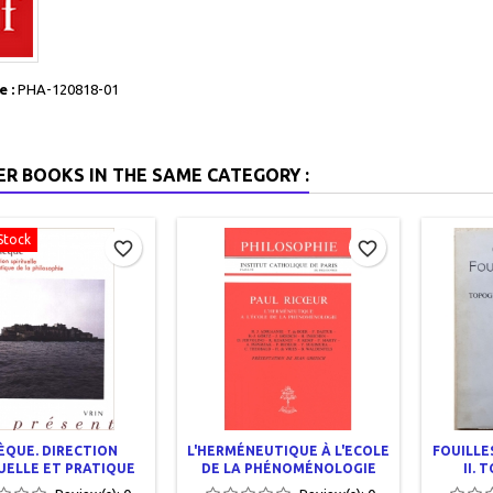
 :
PHA-120818-01
ER BOOKS IN THE SAME CATEGORY :
Stock
favorite_border
favorite_border
ÈQUE. DIRECTION
L'HERMÉNEUTIQUE À L'ECOLE
FOUILLE
TUELLE ET PRATIQUE
DE LA PHÉNOMÉNOLOGIE
II.
 LA PHILOSOPHIE
ARC