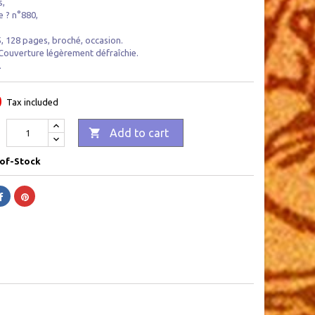
 ,
e ? n°880,
 , 128 pages ,
broché , occasion.
 Couverture légèrement défraîchie.
.
0
Tax included

Add to cart
of-Stock