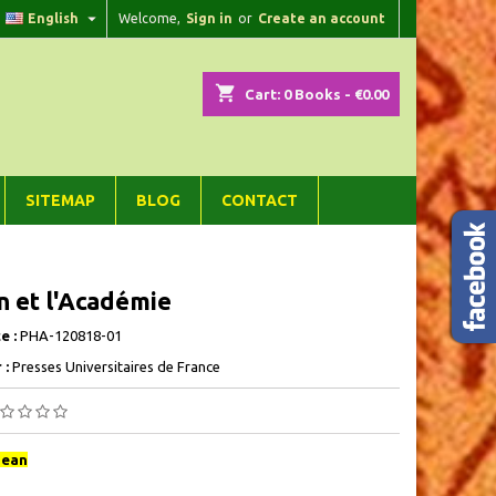

English
Welcome,
Sign in
or
Create an account
×
×
×
shopping_cart
Cart:
0
Books - €0.00
n
SITEMAP
BLOG
CONTACT
t
n et l'Académie
e :
PHA-120818-01
 :
Presses Universitaires de France
Jean