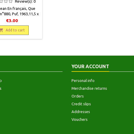
Review(s):
0
Jean En français , Que
 n°880, Puf , 1963,11,5 x
, 128 pages , broché ,
€3.00
n. Couverture usagée
lide. 2e édition.94 g.

Add to cart
YOUR ACCOUNT
p
Personal info
s
Merchandise returns
Orders
Credit slips
Addresses
Vouchers