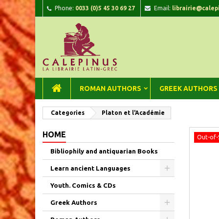
Phone:
0033 (0)5 45 30 69 27
Email:
librairie@calep
A
C
Si
add_circle_outline
You
Wi
ROMAN AUTHORS
GREEK AUTHORS
Categories
Platon et l'Académie
HOME
Out-of-
Bibliophily and antiquarian Books
Learn ancient Languages
Youth. Comics & CDs
Greek Authors