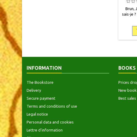
Brun, 
sais-je ?
17,5 
occasio
mais so
INFORMATION
BOOKS
The Bookstore
Prices dro
Delivery
New book
Secure payment
Best sales
Terms and conditions of use
Legal notice
Personal data and cookies
Lettre d'information