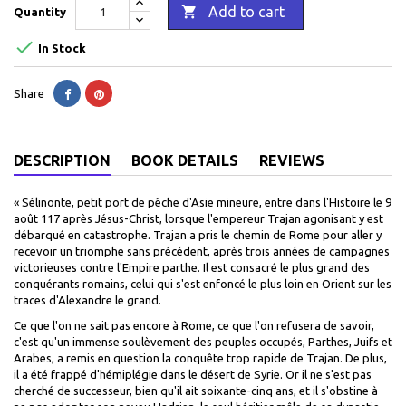

Add to cart
Quantity

In Stock
Share
DESCRIPTION
BOOK DETAILS
REVIEWS
« Sélinonte, petit port de pêche d'Asie mineure, entre dans l'Histoire le 9
août 117 après Jésus-Christ, lorsque l'empereur Trajan agonisant y est
débarqué en catastrophe. Trajan a pris le chemin de Rome pour aller y
recevoir un triomphe sans précédent, après trois années de campagnes
victorieuses contre l'Empire parthe. Il est consacré le plus grand des
conquérants romains, celui qui s'est enfoncé le plus loin en Orient sur les
traces d'Alexandre le grand.
Ce que l'on ne sait pas encore à Rome, ce que l'on refusera de savoir,
c'est qu'un immense soulèvement des peuples occupés, Parthes, Juifs et
Arabes, a remis en question la conquête trop rapide de Trajan. De plus,
il a été frappé d'hémiplégie dans le désert de Syrie. Or il ne s'est pas
cherché de successeur, bien qu'il ait soixante-cinq ans, et il s'obstine à