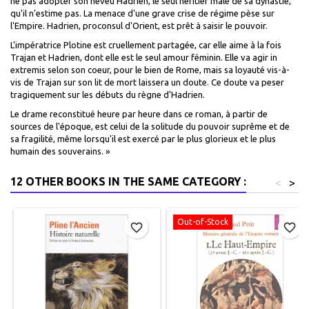
ne pas adopter son neveu Hadrien, le seul héritier mâle de sa dynastie,
qu'il n'estime pas. La menace d'une grave crise de régime pèse sur
l'Empire. Hadrien, proconsul d'Orient, est prêt à saisir le pouvoir.
L'impératrice Plotine est cruellement partagée, car elle aime à la fois
Trajan et Hadrien, dont elle est le seul amour féminin. Elle va agir in
extremis selon son coeur, pour le bien de Rome, mais sa loyauté vis-à-
vis de Trajan sur son lit de mort laissera un doute. Ce doute va peser
tragiquement sur les débuts du règne d'Hadrien.
Le drame reconstitué heure par heure dans ce roman, à partir de
sources de l'époque, est celui de la solitude du pouvoir suprême et de
sa fragilité, même lorsqu'il est exercé par le plus glorieux et le plus
humain des souverains. »
12 OTHER BOOKS IN THE SAME CATEGORY :
<
>
Out-of-Stock
favorite_border
favorite_border