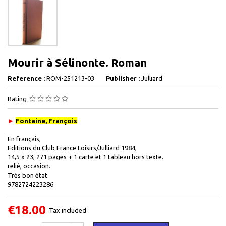
Mourir à Sélinonte. Roman
Reference :
ROM-251213-03
Publisher :
Julliard
Rating
►
Fontaine, François
En
français,
Editions du Club France Loisirs/Julliard 1984,
14,5 x 23, 271 pages + 1 carte et 1 tableau hors texte.
relié, occasion.
Très bon état.
9782724223286
€18.00
Tax included