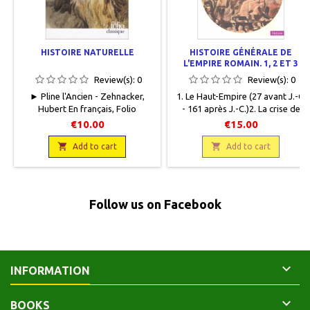
HISTOIRE NATURELLE
HISTOIRE GÉNÉRALE DE
L'EMPIRE ROMAIN. 1, 2 ET 3
Review(s):
0
Review(s):
0
► Pline l'Ancien - Zehnacker,
1. Le Haut-Empire (27 avant J.-C.
Hubert En français, Folio
- 161 après J.-C.)2. La crise de
Classique, Gallimard, 2007, 11 x
l'Empire (161-284)3. Le Bas-
€10.00
€15.00
18, 421 pages, broché.Neuf.
Empire (284-395)► Petit, Paul En
9782070389216

français, Points Histoire, Editions

Add to cart
Add to cart
du Seuil, 1978, 11,5 x 18, 1 : 308
pages + 4 cartes, 2 : 248 pages +
3 cartes, 3 : 288 pages, brochés,
occasion. Bon état pour les
Follow us on Facebook
tomes 1 et 2. Tome 3 : correct.
Bords de couverture frottés....

INFORMATION

BOOKS