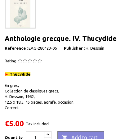
Anthologie grecque. IV. Thucydide
Reference :
EAG-280423-06
Publisher :
H. Dessain
Rating
►
Thucydide
En grec,
Collection de classiques grecs,
H. Dessain, 1962,
12,5 x 18,5, 45 pages, agrafé, occasion.
Correct.
€5.00
Tax included

Add to cart
Quantity