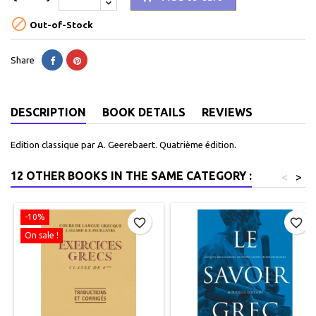

Out-of-Stock
Share
DESCRIPTION
BOOK DETAILS
REVIEWS
Edition classique par A. Geerebaert. Quatrième édition.
12 OTHER BOOKS IN THE SAME CATEGORY :
<
>
-10%
favorite_border
favorite_border
On sale !