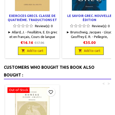
EXERCICES GRECS. CLASSE DE
LE SAVOIR GREC. NOUVELLE
QUATRIÈME. TRADUCTIONS ET
ÉDITION
CORRIGÉS
Review(s):
0
Review(s):
0
► Allard, J. - Feuillâtre, E. En grec
► Brunschwig, Jacques - Lloyd,
et en français, Cours de langue
Geoffrey E. R. - Pellegrin,
grecque J. Allard et E. Feuillâtre,
PierreEn français, Hors collection
€16.16
€35.00
€17.96
Librairie Hachette, 1947, 13 x 20,
- Philosophie, Flammarion, 2021,
144 pages, broché. Neuf.

14,4 x 20,3, 1248 pages, broché.

Add to cart
Add to cart
Réimpression de l'édition
Neuf. 9782080205230
Hachette de 1947 en petites
séries. En réimpression,
CUSTOMERS WHO BOUGHT THIS BOOK ALSO
disponible sous 8 jours.
BOUGHT :
<
>
Out-of-Stock
favorite_border