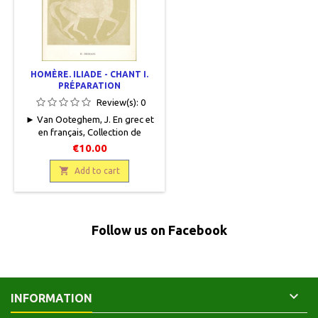
HOMÈRE. ILIADE - CHANT I.
PRÉPARATION
Review(s):
0
► Van Ooteghem, J. En grec et
en français, Collection de
préparations d'auteurs grecs, H.
€10.00
Dessain, 1968, 12.5 x 18.5, 49
pages, agrafé, occasion. Bon

Add to cart
état. Trace d'étiquette en haut
de couverture.
Follow us on Facebook

INFORMATION