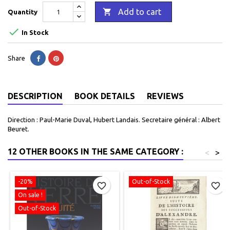

Add to cart
Quantity

In Stock
Share
DESCRIPTION
BOOK DETAILS
REVIEWS
Direction : Paul-Marie Duval, Hubert Landais. Secretaire général : Albert
Beuret.
12 OTHER BOOKS IN THE SAME CATEGORY :
<
>
-20%
Out-of-Stock
favorite_border
favorite_border
On sale !
Out-of-Stock