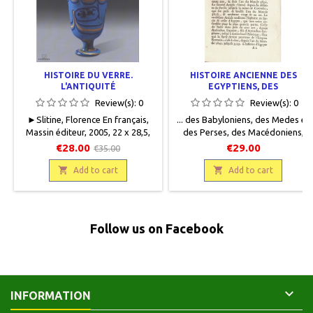
HISTOIRE DU VERRE.
HISTOIRE ANCIENNE DES
L'ANTIQUITÉ
EGYPTIENS, DES
CARTHAGINOIS, DES
Review(s):
0
Review(s):
0
ASSYRIENS... TOME IX
►Slitine, Florence En français,
... des Babyloniens, des Medes et
Massin éditeur, 2005, 22 x 28,5,
des Perses, des Macédoniens,
173 pages, relié. Neuf,
des Grecs. Tome IX . Des
€28.00
€29.00
€35.00
9782707204653.Epuisé chez
successeurs d'Alexandre .

l'éditeur.
Nouvelle édition Rollin En

Add to cart
Add to cart
français , Frères Estienne , 1764 ,
10 x 17 , 500 pages . Plein veau
moucheté, dos lisse orné, pièce
de titre en cuir rouge, pièce de
Follow us on Facebook
tomaison en cuir, titre, filets et
motifs gravés or sur dos, bords
des plats...

INFORMATION