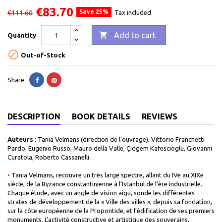
€83.70
Save 25%
€111.60
Tax included

Add to cart
Quantity

Out-of-Stock
Share
DESCRIPTION
BOOK DETAILS
REVIEWS
Auteurs
: Tania Velmans (direction de l'ouvrage), Vittorio Franchetti
Pardo, Eugenio Russo, Mauro della Valle, Çidgem Kafescioglu, Giovanni
Curatola, Roberto Cassanelli.
•
Tania Velmans, recouvre un très large spectre, allant du IVe au XIXe
siècle, de la Byzance constantinienne à l’Istanbul de l’ère industrielle.
Chaque étude, avec un angle de vision aigu, sonde les différentes
strates de développement de la « Ville des villes », depuis sa fondation,
sur la côte européenne de la Propontide, et l’édification de ses premiers
monuments. L’activité constructive et artistique des souverains,