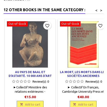
12 OTHER BOOKS IN THE SAME CATEGORY :
<
>
Out-of-Stock
Out-of-Stock
favorite_border
favorite_border
AU PAYS DE BAAL ET
LA MORT, LES MORTS DANS LES
D'ASTARTÉ. 10 000 ANS D'ART
SOCIÉTÉS ANCIENNES
EN SYRIE
Review(s):
0
Review(s):
0
► Collectif Ministère des
► Collectif En français,
relations extérieures -
Cambridge University Press et
Association Française d'action
Editions de la Maison des
€15.00
€40.00
artistique , 1983 , 21 x 27, 320
Sciences de L'Homme, 1982, 16 x
pages , broché , occasion.Bon

25, 505 pages, relié, occasion.

Add to cart
Add to cart