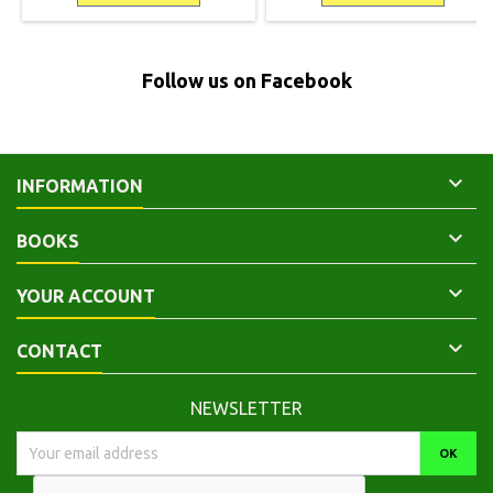
état. Bords de couverture
Bon état. Toilé vert olive avec
légèrement frottés, haut de
titre, filet et monogramme
verso insolé. 9782865450213 .
gravés or. Jaquette éditeur.
9782901725398
Follow us on Facebook

INFORMATION

BOOKS

YOUR ACCOUNT

CONTACT
NEWSLETTER