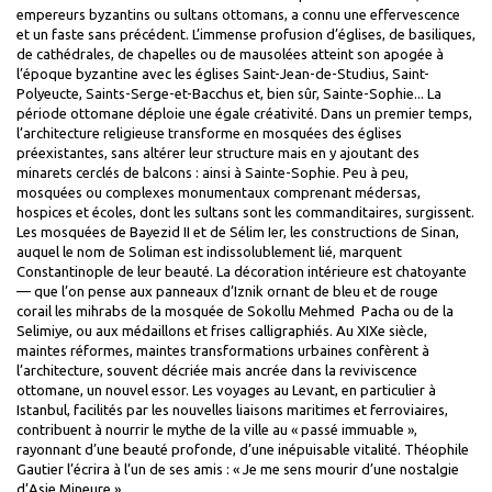
empereurs byzantins ou sultans ottomans, a connu une effervescence
et un faste sans précédent. L’immense profusion d’églises, de basiliques,
de cathédrales, de chapelles ou de mausolées atteint son apogée à
l’époque byzantine avec les églises Saint-Jean-de-Studius, Saint-
Polyeucte, Saints-Serge-et-Bacchus et, bien sûr, Sainte-Sophie... La
période ottomane déploie une égale créativité. Dans un premier temps,
l’architecture religieuse transforme en mosquées des églises
préexistantes, sans altérer leur structure mais en y ajoutant des
minarets cerclés de balcons : ainsi à Sainte-Sophie. Peu à peu,
mosquées ou complexes monumentaux comprenant médersas,
hospices et écoles, dont les sultans sont les commanditaires, surgissent.
Les mosquées de Bayezid II et de Sélim Ier, les constructions de Sinan,
auquel le nom de Soliman est indissolublement lié, marquent
Constantinople de leur beauté. La décoration intérieure est chatoyante
— que l’on pense aux panneaux d’Iznik ornant de bleu et de rouge
corail les mihrabs de la mosquée de Sokollu Mehmed Pacha ou de la
Selimiye, ou aux médaillons et frises calligraphiés. Au XIXe siècle,
maintes réformes, maintes transformations urbaines confèrent à
l’architecture, souvent décriée mais ancrée dans la reviviscence
ottomane, un nouvel essor. Les voyages au Levant, en particulier à
Istanbul, facilités par les nouvelles liaisons maritimes et ferroviaires,
contribuent à nourrir le mythe de la ville au « passé immuable »,
rayonnant d’une beauté profonde, d’une inépuisable vitalité. Théophile
Gautier l’écrira à l’un de ses amis : « Je me sens mourir d’une nostalgie
d’Asie Mineure » …