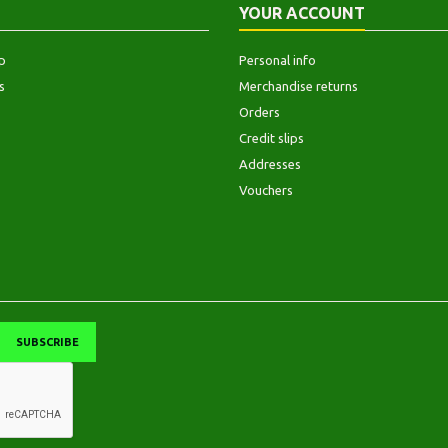
YOUR ACCOUNT
p
Personal info
s
Merchandise returns
Orders
Credit slips
Addresses
Vouchers