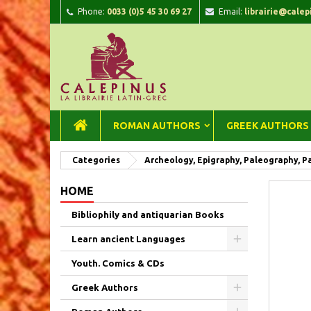
Phone:
0033 (0)5 45 30 69 27
Email:
librairie@calep
A
C
Si
add_circle_outline
You
Wi
ROMAN AUTHORS
GREEK AUTHORS
Categories
Archeology, Epigraphy, Paleography, P
HOME
Bibliophily and antiquarian Books
Learn ancient Languages
Youth. Comics & CDs
Greek Authors