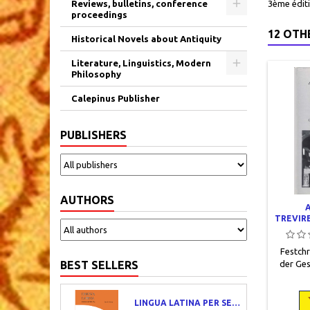
Reviews, bulletins, conference
3ème édit
proceedings
12 OTH
Historical Novels about Antiquity
Literature, Linguistics, Modern
Philosophy
Calepinus Publisher
PUBLISHERS
AUTHORS
TREVIRE
GESCH
ALTERT
Festchr
GE
NÜTZL
BEST SELLERS
der Ges
Forschun
En
Kurtrier
LINGUA LATINA PER SE ILLUSTRATA. PARS I : FAMILIA ROMANA