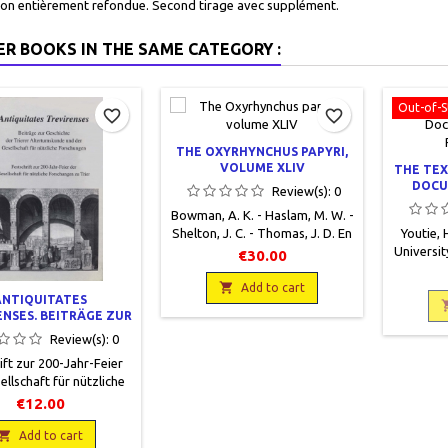
ion entièrement refondue. Second tirage avec supplément.
ER BOOKS IN THE SAME CATEGORY :
Out-of-S
favorite_border
favorite_border
THE OXYRHYNCHUS PAPYRI,
VOLUME XLIV
THE TEX
DOCU
Review(s):
0
P
Bowman, A. K. - Haslam, M. W. -
Shelton, J. C. - Thomas, J. D. En
Youtie, 
anglais et en grec, Graeco-
Universit
€30.00
roman Memoirs n°62, The
of Classi
British Academy, Egypt

28, 69 
Add to cart
ANTIQUITATES
Exploration Society, 1976,19 x
broché, o
NSES. BEITRÄGE ZUR
26, X + 223 pages + 8 planches,
peu ja
ICHTE DER TRIERER
Review(s):
0
relié, occasio. Bon état. Demi
UMSKUNDE UND DER
toilé éditeur gris foncé. Plats
ift zur 200-Jahr-Feier
SELLSCHAFT FÜR
cartonnés gris clair. Bords
ICHE FORSCHUNGEN.
ellschaft für nützliche
légèrement jaunis.
gen zu Trier. Collectif.
€12.00
 allemand, Verein
isches Jahrbuch, Trier,

Add to cart