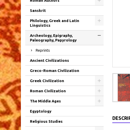
Roman Authors
Sanskrit
Philology, Greek and Latin
Linguistics
Archeology, Epigraphy,
Paleography, Papyrology
Reprints
Ancient Civilizations
Greco-Roman Civilization
Greek Civilization
Roman Civilization
The Middle Ages
Egyptology
DESCRI
Religious Studies