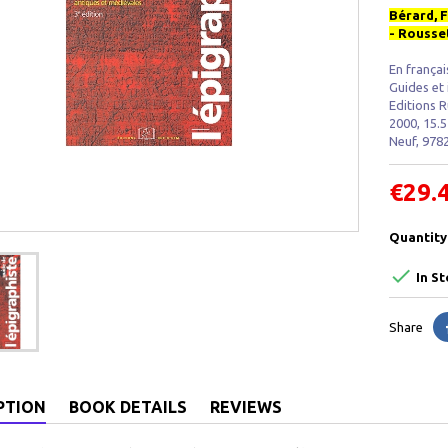
Bérard, F
- Rousset
En françai
Guides et 
Editions R
2000, 15.5
Neuf, 978
€29.
Quantity

In St
Share
PTION
BOOK DETAILS
REVIEWS