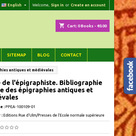

English
Welcome,
Sign in
or
Create an account
×
×
×
shopping_cart
Cart:
0
Books - €0.00
n
SITEMAP
BLOG
CONTACT
t
aphies antiques et médiévales
 de l'épigraphiste. Bibliographie
ie des épigraphies antiques et
évales
e :
PPEA-100109-01
 :
Editions Rue d'Ulm/Presses de l'Ecole normale supérieure