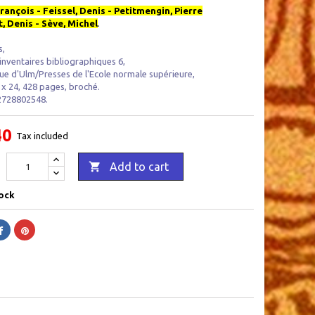
rançois - Feissel, Denis - Petitmengin, Pierre
, Denis - Sève, Michel
.
s,
inventaires bibliographiques 6,
ue d'Ulm/Presses de l'Ecole normale supérieure,
 x 24, 428 pages, broché.
2728802548.
40
Tax included

Add to cart
ock