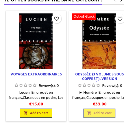
<
>
Out-of-Stock
favorite_border
favorite_border
VOYAGES EXTRAORDINAIRES
ODYSSÉE (3 VOLUMES SOUS
COFFRET). VERSION
INTÉGRALE
Review(s):
0
Review(s):
0
Lucien. En grec et en
► Homère En grec et en
français,Classiques en poche, Les
français,Classiques en poche, Les
Belles Lettres, 2009, 11 x 18, XX +
Belles Lettres 2012, 11 x 18, 350
€15.00
€33.00
476 pages, broché. Neuf,
pages, broché. Sous coffret .
9782251800011

Neuf.9782251800233Indisponible

Add to cart
Add to cart