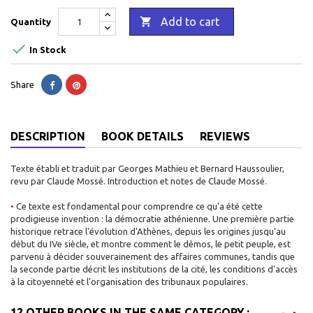

Add to cart
Quantity

In Stock
Share
DESCRIPTION
BOOK DETAILS
REVIEWS
Texte établi et traduit par Georges Mathieu et Bernard Haussoulier,
revu par Claude Mossé. Introduction et notes de Claude Mossé.
•
Ce texte est fondamental pour comprendre ce qu'a été cette
prodigieuse invention : la démocratie athénienne. Une première partie
historique retrace l'évolution d'Athènes, depuis les origines jusqu'au
début du IVe siècle, et montre comment le dêmos, le petit peuple, est
parvenu à décider souverainement des affaires communes, tandis que
la seconde partie décrit les institutions de la cité, les conditions d'accès
à la citoyenneté et l'organisation des tribunaux populaires.
12 OTHER BOOKS IN THE SAME CATEGORY :