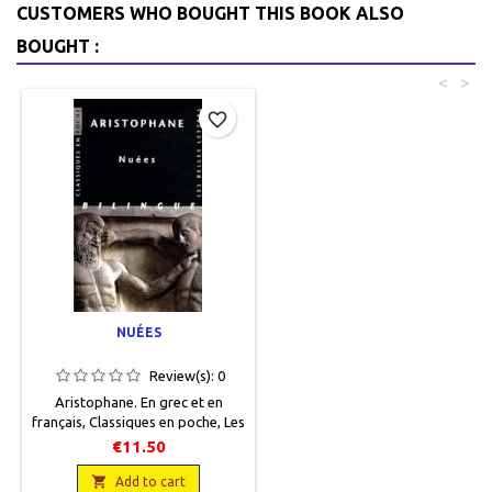
CUSTOMERS WHO BOUGHT THIS BOOK ALSO
BOUGHT :
<
>
favorite_border
NUÉES
Review(s):
0
Aristophane. En grec et en
français, Classiques en poche, Les
Belles Lettres, 2009, 11 x 158,
€11.50
XXX + 206 pages, broché. Neuf,
9782251800028

Add to cart