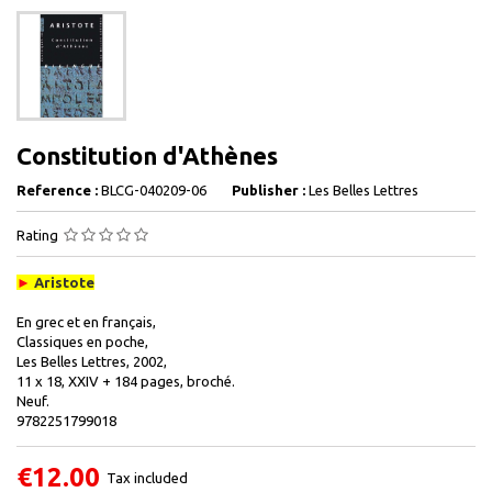
Constitution d'Athènes
Reference :
BLCG-040209-06
Publisher :
Les Belles Lettres
Rating
►
Aristote
En grec et en français,
Classiques en poche,
Les Belles Lettres, 2002,
11 x 18, XXIV + 184 pages, broché.
Neuf.
9782251799018
€12.00
Tax included