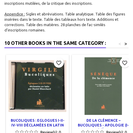
inscriptions mutilées, de la critique des inscriptions.
Appendice :
Sigles et abréviations. Table analytique. Table des figures
insérées dans le texte. Table des tableaux hors texte. Additions et
corrections. Table des matières. 28 planches de fac-similés
d'inscriptions romaines.
10 OTHER BOOKS IN THE SAME CATEGORY :
<
>
favorite_border
favorite_border
BUCOLIQUES : EGLOGUES I-II-
DE LA CLÉMENCE –
IV-VIII DÉCLAMÉES EN LATIN
BUCOLIQUES - APOLOGIE (I-
XXVIII) (ÉDITIONS
Review(s):
0
Review(s):
0