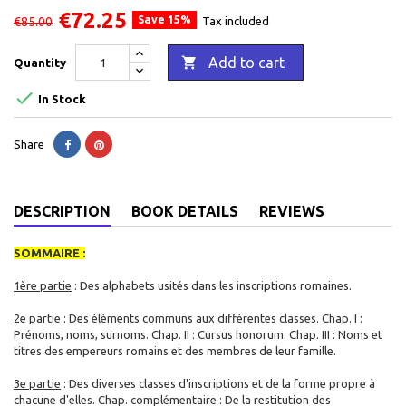
€72.25
Save 15%
€85.00
Tax included

Add to cart
Quantity

In Stock
Share
DESCRIPTION
BOOK DETAILS
REVIEWS
SOMMAIRE :
1ère partie
: Des alphabets usités dans les inscriptions romaines.
2e partie
: Des éléments communs aux différentes classes. Chap. I :
Prénoms, noms, surnoms. Chap. II : Cursus honorum. Chap. III : Noms et
titres des empereurs romains et des membres de leur famille.
3e partie
: Des diverses classes d'inscriptions et de la forme propre à
chacune d'elles. Chap. complémentaire : De la restitution des