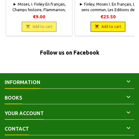
► Moses, I. Finley En français,
► Finley, Moses I. En français, Le
Champs histoire, Flammarion,
sens commun, Les Editions de
2011, 11 x 18, 224 pages, broché.
Minuit, 1981, 13,5 x 22, 216
€9.00
€25.50
Neuf9782081249592
pages. Neuf.9782707303271


Add to cart
Add to cart
Follow us on Facebook

INFORMATION

BOOKS

YOUR ACCOUNT

CONTACT