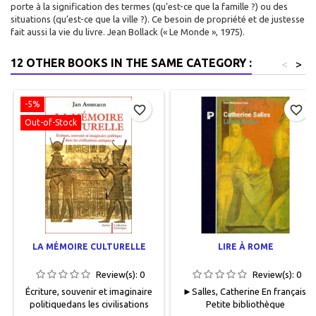
porte à la signification des termes (qu’est-ce que la famille ?) ou des
situations (qu’est-ce que la ville ?). Ce besoin de propriété et de justesse
fait aussi la vie du livre. Jean Bollack (« Le Monde », 1975).
12 OTHER BOOKS IN THE SAME CATEGORY :
<
>
-5%
favorite_border
favorite_border
Out-of-Stock
LA MÉMOIRE CULTURELLE
LIRE À ROME
Review(s):
0
Review(s):
0
Écriture, souvenir et imaginaire
► Salles, Catherine En français,
politiquedans les civilisations
Petite bibliothèque