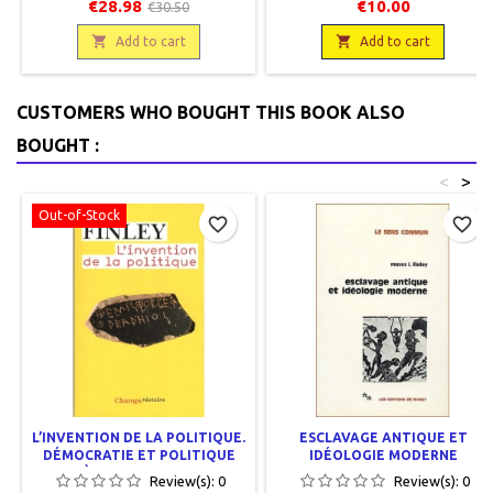
antiques. Assmann, Jan. En
Payot/Document 196 Editions
€28.98
€10.00
€30.50
français, Collection historique,
Payot et Rivages 1994, 12,5 x 19
Aubier, 2010, 15 x 24, 372 pages,

315 pages broché, occasion,

Add to cart
Add to cart
broché. Neuf, 9782700723618.
9782228888080 Très bon état,
comme neuf.
CUSTOMERS WHO BOUGHT THIS BOOK ALSO
BOUGHT :
<
>
Out-of-Stock
favorite_border
favorite_border
L’INVENTION DE LA POLITIQUE.
ESCLAVAGE ANTIQUE ET
DÉMOCRATIE ET POLITIQUE
IDÉOLOGIE MODERNE
EN GRÈCE ET DANS LA ROME
Review(s):
0
Review(s):
0
RÉPUBLICAINE