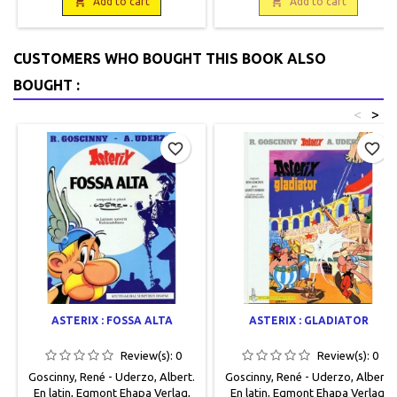
Disponible à partir du 17 octobre

24 illustrations couleurs.

Add to cart
Add to cart
2025.
Bibliographie. Lexique, broché.
Neuf. 9782377750603 En
réimpression.
CUSTOMERS WHO BOUGHT THIS BOOK ALSO
BOUGHT :
<
>
favorite_border
favorite_border
ASTERIX : FOSSA ALTA
ASTERIX : GLADIATOR
Review(s):
0
Review(s):
0
Goscinny, René - Uderzo, Albert.
Goscinny, René - Uderzo, Albert.
En latin, Egmont Ehapa Verlag,
En latin, Egmont Ehapa Verlag,