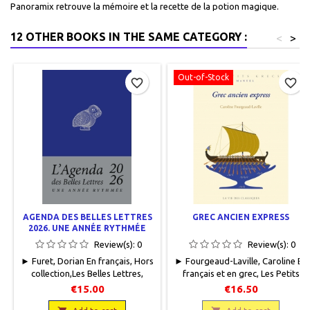
Panoramix retrouve la mémoire et la recette de la potion magique.
12 OTHER BOOKS IN THE SAME CATEGORY :
<
>
Out-of-Stock
favorite_border
favorite_border
AGENDA DES BELLES LETTRES
GREC ANCIEN EXPRESS
2026. UNE ANNÉE RYTHMÉE
Review(s):
0
Review(s):
0
► Furet, Dorian En français, Hors
► Fourgeaud-Laville, Caroline En
collection,Les Belles Lettres,
français et en grec, Les Petits
2025, 11 x 16.5, 172 pages,
Grecs, La Vie des Classiques,
€15.00
€16.50
relié. Neuf. 9782251458090
2023, 17.2 x 24, 312 pages dont