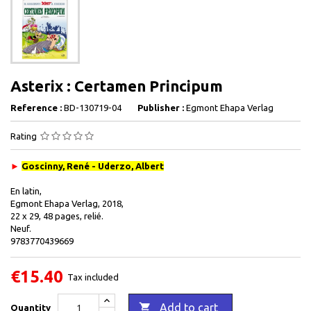
Asterix : Certamen Principum
Reference :
BD-130719-04
Publisher :
Egmont Ehapa Verlag
Rating
►
Goscinny, René - Uderzo, Albert
En latin,
Egmont Ehapa Verlag, 2018,
22 x 29, 48 pages, relié.
Neuf.
9783770439669
€15.40
Tax included

Add to cart
Quantity