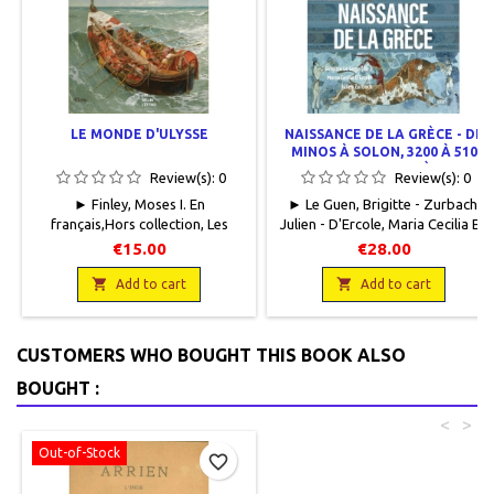
LE MONDE D'ULYSSE
NAISSANCE DE LA GRÈCE - DE
MINOS À SOLON, 3200 À 510
AVANT NOTRE ÈRE
Review(s):
0
Review(s):
0
► Finley, Moses I. En
► Le Guen, Brigitte - Zurbach,
français,Hors collection, Les
Julien - D'Ercole, Maria Cecilia En
Belles Lettres, 2025, 12,5 x 19,
français, Mondes Anciens, Belin,
€15.00
€28.00
250 pages, broché.
2023, 13,7 x 19,3, 686 pages,
Neuf.9782251457369

broché. Neuf. 9782410028690

Add to cart
Add to cart
CUSTOMERS WHO BOUGHT THIS BOOK ALSO
BOUGHT :
<
>
Out-of-Stock
favorite_border