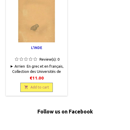
L'INDE
Review(s):
0
► Arrien En grec et en français,
Collection des Universités de
France, Paris, Les Belles Lettres,
€11.00
1927, 13 x 20, 90 pages + 1 carte
dépliante hors texte, broché,

Add to cart
occasion. Bon état, livre protégé
par du papier cristal, rousseurs
éparses, tranche jaunie.
Follow us on Facebook