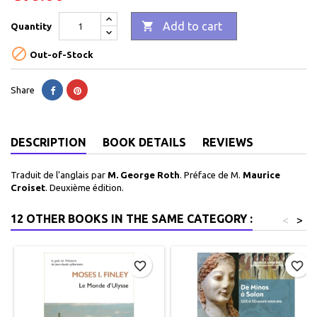

Add to cart
Quantity

Out-of-Stock
Share
DESCRIPTION
BOOK DETAILS
REVIEWS
Traduit de l'anglais par
M. George Roth
. Préface de M.
Maurice
Croiset
. Deuxième édition.
12 OTHER BOOKS IN THE SAME CATEGORY :
<
>
favorite_border
favorite_border