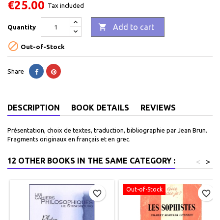
€25.00
Tax included

Add to cart
Quantity

Out-of-Stock
Share
DESCRIPTION
BOOK DETAILS
REVIEWS
Présentation, choix de textes, traduction, bibliographie par Jean Brun.
Fragments originaux en français et en grec.
12 OTHER BOOKS IN THE SAME CATEGORY :
<
>
Out-of-Stock
favorite_border
favorite_border