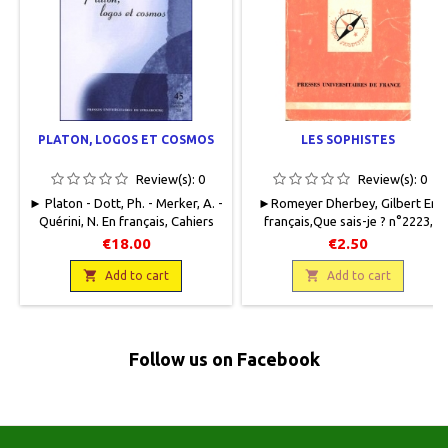
PLATON, LOGOS ET COSMOS
LES SOPHISTES
Review(s):
0
Review(s):
0
► Platon - Dott, Ph. - Merker, A. -
►Romeyer Dherbey, Gilbert En
Quérini, N. En français, Cahiers
français,Que sais-je ? n°2223,
philosophiques de Strasbourg,
Presses Universitaires de France,
€18.00
€2.50
45 (2019/1),Presses
1993, 11,5 x 17,5 128 pages
Universitaires de Strasbourg,

broché, occasion . Correct.

Add to cart
Add to cart
2019, 14,5 x 20,5, 238 pages,
Couverture usagée, couleur
broché. Neuf 9791034400478
passée. Papier intérieur jauni.
Nombreux soulignés au stabilo
dans le texte.80 g.
Follow us on Facebook