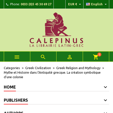


Phone:
0033 (0)5 45 30 69 27
EUR €
English
×
×
×
Add to wishlist
Create wishlist
Sign in
add_circle_outline
Create new list
You need to be logged in to save products in your wishlist.
Wishlist name
Cancel
Sign in
Cancel
Create wishlist
0



shopping_cart
Categories
Greek Civilization
Greek Religion and Mythology
Mythe et Histoire dans l'Antiquité grecque. La création symbolique
d'une colonie
HOME
PUBLISHERS