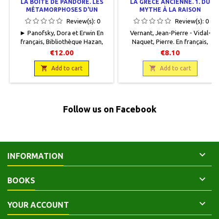
LA BOÎTE DE PANDORE. LES
LA GRÈCE ANCIENNE. 1. DU
MÉTAMORPHOSES D'UN
MYTHE À LA RAISON
SYMBOLE MYTHIQUE
Review(s):
0
Review(s):
0
► Panofsky, Dora et Erwin En
Vernant, Jean-Pierre - Vidal-
français, Bibliothèque Hazan,
Naquet, Pierre. En français,
Hazan, 2014, 13,5 x 20, 160
Points/Sciences humaines,
€12.00
€8.10
pages. Neuf.9782754107396
Editions du Seuil, 1990, 11 x 18,

225 pages, broché. Neuf,

Add to cart
Add to cart
9782020124119.Indisponible
chez l'éditeur. Voir la nouvelle
référence : HA-200315-01
(9782757825884 )
Follow us on Facebook

INFORMATION

BOOKS

YOUR ACCOUNT