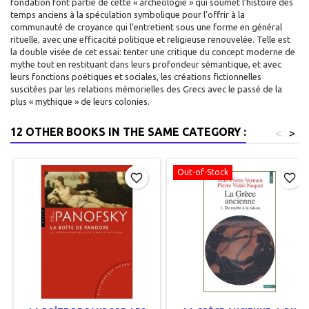
fondation font partie de cette « archéologie » qui soumet l’histoire des
temps anciens à la spéculation symbolique pour l’offrir à la
communauté de croyance qui l’entretient sous une forme en général
rituelle, avec une efficacité politique et religieuse renouvelée. Telle est
la double visée de cet essai: tenter une critique du concept moderne de
mythe tout en restituant dans leurs profondeur sémantique, et avec
leurs fonctions poétiques et sociales, les créations fictionnelles
suscitées par les relations mémorielles des Grecs avec le passé de la
plus « mythique » de leurs colonies.
12 OTHER BOOKS IN THE SAME CATEGORY :
<
>
Out-of-Stock
favorite_border
favorite_border