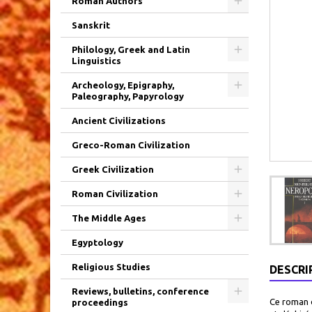
Roman Authors
Sanskrit
Philology, Greek and Latin
Linguistics
Archeology, Epigraphy,
Paleography, Papyrology
Ancient Civilizations
Greco-Roman Civilization
Greek Civilization
Roman Civilization
The Middle Ages
Egyptology
Religious Studies
DESCRI
Reviews, bulletins, conference
Ce roman d
proceedings