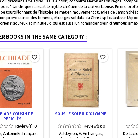
e du premier siècle après Jésus-Christ ; connaître Néron et son règne, compr
ropolis " tandis que naissait le mythe chrétien de la cité vertueuse. En une p
pe tourbillonnant de l'histoire se met en mouvement : tueries de l'amphithéâ
on provocatrice des femmes, étranges soldats du Christ spéculant sur l'Apocalypse
torien rigoureux et minutieux, qui est aussi un romancier plein d'humour, ama
ER BOOKS IN THE SAME CATEGORY :
favorite_border
favorite_border
IBIADE COUSIN DE
SOUS LE SOLEIL D'OLYMPIE
PÉRICLÈS
Review(s):
0
Review(s):
0
, AntoninEn français,
Valdeyron, E. En français,
De Lacro