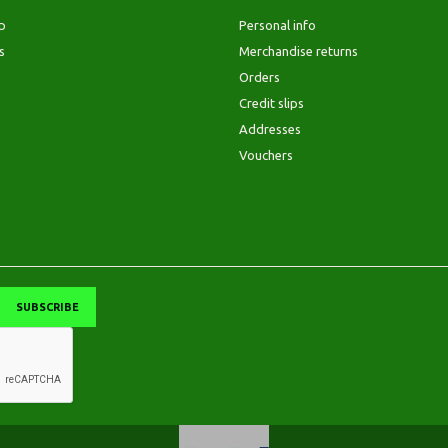
p
Personal info
s
Merchandise returns
Orders
Credit slips
Addresses
Vouchers