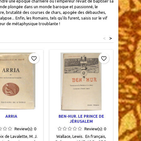
endre une époque charnière où l'empereur rêvait de baptiser sa
rofonde plongée dans un monde baroque et passionné, le
tre, brutalité des courses de chars, apogée des débauches,
... Enfin, les Romains, tels qu'ils furent, saisis sur le vif
teur de métaphysique troublante !
<
>
Out-of-S
favorite_border
favorite_border
ARRIA
BEN-HUR. LE PRINCE DE
SPARTAC
JÉRUSALEM
DES
Review(s):
0
Review(s):
0
ix de Lavalette, M. J.
Wallace, Lewis. En français,
► Schmid