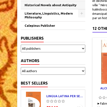
et déchiré
Historical Novels about Antiquity
ville " Né
kaléidosco
Literature, Linguistics, Modern
émancipati
Philosophy
par un his
Calepinus Publisher
12 OTH
PUBLISHERS
AUTHORS
BEST SELLERS
ALC
LINGUA LATINA PER SE ILLUSTRATA. PARS I : FAMILIA ROMANA
►Fabre