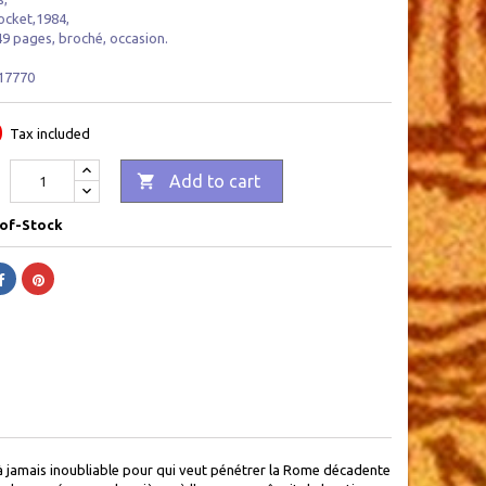
ocket,1984,
49 pages, broché, occasion.
17770
0
Tax included

Add to cart
of-Stock
 à jamais inoubliable pour qui veut pénétrer la Rome décadente