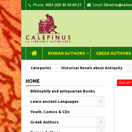
Phone:
0033 (0)5 45 30 69 27
Email:
librairie@calep
A
C
Si
add_circle_outline
You
Wi
ROMAN AUTHORS
GREEK AUTHORS
Categories
Historical Novels about Antiquity
HOME
Out-of-
Bibliophily and antiquarian Books
Learn ancient Languages
Youth. Comics & CDs
Greek Authors