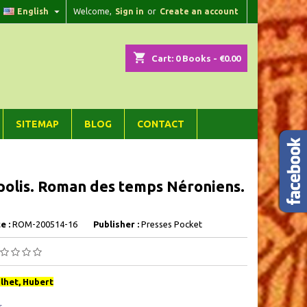

English
Welcome,
Sign in
or
Create an account
×
×
×
shopping_cart
Cart:
0
Books - €0.00
n
SITEMAP
BLOG
CONTACT
t
olis. Roman des temps Néroniens.
e :
ROM-200514-16
Publisher :
Presses Pocket
lhet, Hubert
s,