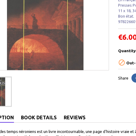
Presses P
11 x 18, 3
Bon état.
97822660
€6.0
Quantity

Out-
Share
PTION
BOOK DETAILS
REVIEWS
es temps néroniens est un livre incontournable, une page d'histoire vraie et