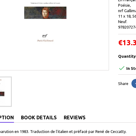
Poésie,
nrf Gallim
11 x 18, 5
Neuf.
97820727
€13.
Quantity

In St
Share
PTION
BOOK DETAILS
REVIEWS
parution en 1983.
Traduction de l'italien et préfacé par René de Ceccatty.