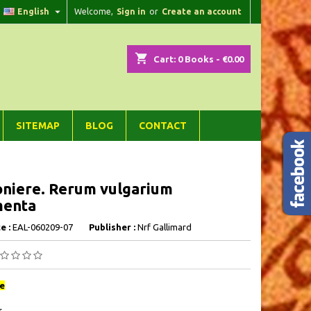

English
Welcome,
Sign in
or
Create an account
×
×
×
shopping_cart
Cart:
0
Books - €0.00
n
SITEMAP
BLOG
CONTACT
t
niere. Rerum vulgarium
menta
e :
EAL-060209-07
Publisher :
Nrf Gallimard
e
s,