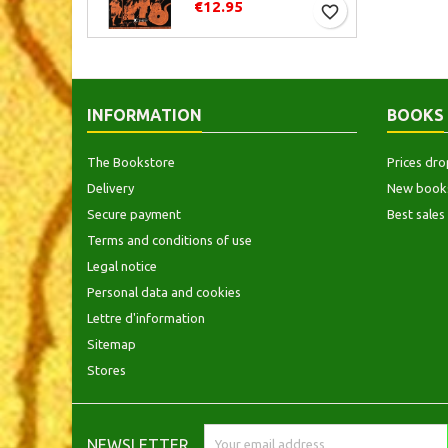
€12.95
favorite_border
INFORMATION
BOOKS
The Bookstore
Prices dro
Delivery
New book
Secure payment
Best sales
Terms and conditions of use
Legal notice
Personal data and cookies
Lettre d'information
Sitemap
Stores
NEWSLETTER