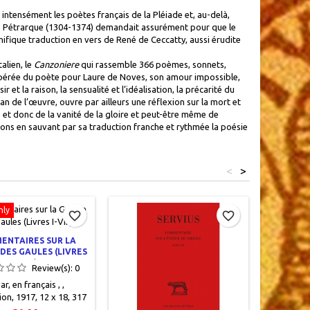
intensément les poètes français de la Pléiade et, au-delà,
 Pétrarque (1304-1374) demandait assurément pour que le
ifique traduction en vers de René de Ceccatty, aussi érudite
alien, le
Canzoniere
qui rassemble 366 poèmes, sonnets,
sespérée du poète pour Laure de Noves, son amour impossible,
et la raison, la sensualité et l’idéalisation, la précarité du
n de l’œuvre, ouvre par ailleurs une réflexion sur la mort et
in et donc de la vanité de la gloire et peut-être même de
ions en sauvant par sa traduction franche et rythmée la poésie
<
>
nly
Online on
favorite_border
favorite_border
ENTAIRES SUR LA
M. TUL
DES GAULES (LIVRES
PUBLIO 
I-VIII)
Review(s):
0
ar, en français , ,
Cicéron,
on, 1917, 12 x 18, 317
Macmilla
 , brochéoccasion,
17, X