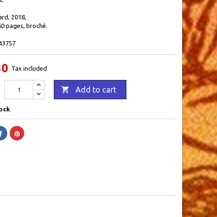
ard, 2018,
60 pages, broché.
43757
30
Tax included

Add to cart
ock