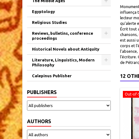
The Middle Ages
Monument d
Egyptology
influença 
lecteur mo
Religious Studies
qu’alerte e
Écrit tout
Reviews, bulletins, conference
chansons, 
proceedings
est aussi u
corps et l
Historical Novels about Antiquity
l’absence,
l’écriture
Literature, Linguistics, Modern
de Pétrarq
Philosophy
12 OTH
Calepinus Publisher
PUBLISHERS
Out-of-
AUTHORS