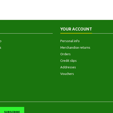
YOUR ACCOUNT
p
Personal info
s
Merchandise returns
Orders
Credit slips
Addresses
Vouchers