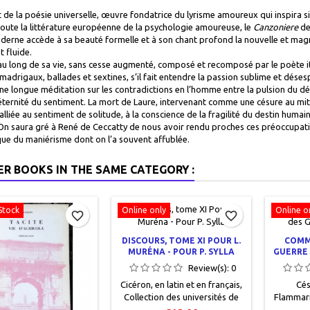
e la poésie universelle, œuvre fondatrice du lyrisme amoureux qui inspira si 
toute la littérature européenne de la psychologie amoureuse, le
Canzoniere
de
derne accède à sa beauté formelle et à son chant profond la nouvelle et magn
t fluide.
 au long de sa vie, sans cesse augmenté, composé et recomposé par le poète it
madrigaux, ballades et sextines, s’il fait entendre la passion sublime et dé
ne longue méditation sur les contradictions en l’homme entre la pulsion du désir 
’éternité du sentiment. La mort de Laure, intervenant comme une césure au mita
 alliée au sentiment de solitude, à la conscience de la fragilité du destin huma
. On saura gré à René de Ceccatty de nous avoir rendu proches ces préoccupat
ue du maniérisme dont on l’a souvent affublée.
ER BOOKS IN THE SAME CATEGORY :
Stock
Online only
Online o
favorite_border
favorite_border
DISCOURS, TOME XI POUR L.
COMM
MURÉNA - POUR P. SYLLA
GUERRE 
Review(s):
0
Cicéron, en latin et en français,
Cés
Collection des universités de
Flammari
France, Paris, Les Belles Lettres,
pages