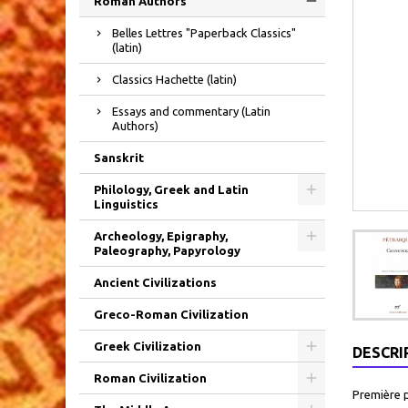
Roman Authors
Belles Lettres "Paperback Classics"
(latin)
Classics Hachette (latin)
Essays and commentary (Latin
Authors)
Sanskrit
Philology, Greek and Latin
Linguistics
Archeology, Epigraphy,
Paleography, Papyrology
Ancient Civilizations
Greco-Roman Civilization
Greek Civilization
DESCRI
Roman Civilization
Première 