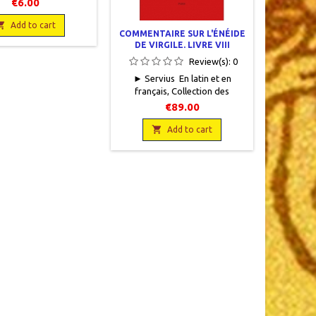
€6.00
rture en bon état
reliéocc
par un papier cristal.

rouge un
Add to cart
COMMENTAIRE SUR L'ÉNÉIDE
ntérieur très jauni de
insolé, 
DE VIRGILE. LIVRE VIII
nière uniforme
fatigués, 
Review(s):
0
papier
► Servius En latin et en
français, Collection des
Universités de France, Les
€89.00
Belles Lettres, 2022, 12,5 x 19,
824 pages dont index et

Add to cart
bibliographie, broché. Neuf.
9782251014951