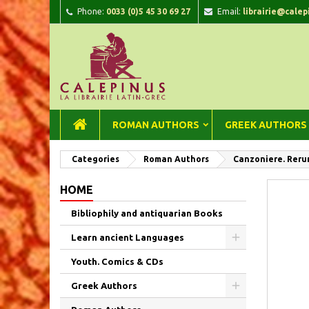
Phone:
0033 (0)5 45 30 69 27
Email:
librairie@calep
A
C
Si
add_circle_outline
You
Wi
ROMAN AUTHORS
GREEK AUTHORS
Categories
Roman Authors
Canzoniere. Reru
HOME
Bibliophily and antiquarian Books
Learn ancient Languages
Youth. Comics & CDs
Greek Authors