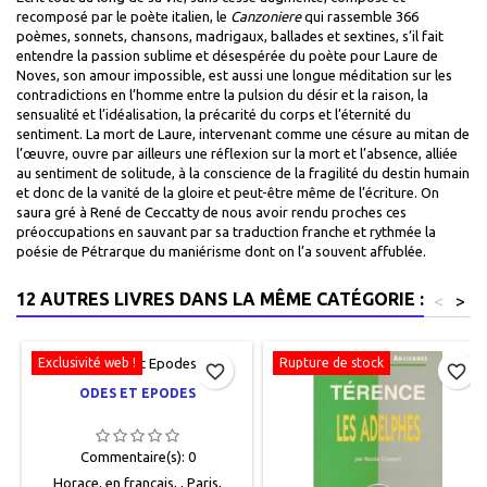
recomposé par le poète italien, le
Canzoniere
qui rassemble 366
poèmes, sonnets, chansons, madrigaux, ballades et sextines, s’il fait
entendre la passion sublime et désespérée du poète pour Laure de
Noves, son amour impossible, est aussi une longue méditation sur les
contradictions en l’homme entre la pulsion du désir et la raison, la
sensualité et l’idéalisation, la précarité du corps et l’éternité du
sentiment. La mort de Laure, intervenant comme une césure au mitan de
l’œuvre, ouvre par ailleurs une réflexion sur la mort et l’absence, alliée
au sentiment de solitude, à la conscience de la fragilité du destin humain
et donc de la vanité de la gloire et peut-être même de l’écriture. On
saura gré à René de Ceccatty de nous avoir rendu proches ces
préoccupations en sauvant par sa traduction franche et rythmée la
poésie de Pétrarque du maniérisme dont on l’a souvent affublée.
12 AUTRES LIVRES DANS LA MÊME CATÉGORIE :
<
>
Exclusivité web !
Rupture de stock
favorite_border
favorite_border
ODES ET EPODES
Commentaire(s):
0
Horace, en français, , Paris,