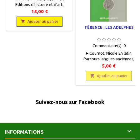
Editions d'histoire et d'art.
Librairie Plon, 1942, 10,5 x 16,5, IX
15,00 €
+ 227 p., brochéoccasion, Bon
état. Ex libris au crayon à papier

Ajouter au panier
René Hayaux du Tilly
TÉRENCE : LES ADELPHES
Commentaire(s):
0
►Cournot, Nicole En latin,
Parcours langues anciennes,
Bertrand-Lacoste, 1996, 11 x 18,
5,00 €
126 pages, broché, occasion .

Très bon état.
Ajouter au panier
9782735211166Les autres titres
de la collection
Suivez-nous sur Facebook

INFORMATIONS