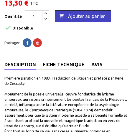
13,30 €
TTC

Ajouter au panier
Quantité

Disponible
Partager
DESCRIPTION
FICHE TECHNIQUE
AVIS
Première parution en 1983.
Traduction de l'italien et préfacé par René
de Ceccatty.
Monument de la poésie universelle, œuvre fondatrice du lyrisme
amoureux qui inspira si intensément les poètes français de la Pléiade et,
au-delà, influença toute la littérature européenne de la psychologie
amoureuse, le
Canzoniere
de Pétrarque (1304-1374) demandait
assurément pour que le lecteur moderne accède à sa beauté formelle et
à son chant profond la nouvelle et magnifique traduction en vers de
René de Ceccatty, aussi érudite qu’alerte et fluide.
Écrit tout au long de sa vie, sans cesse augmenté, composé et