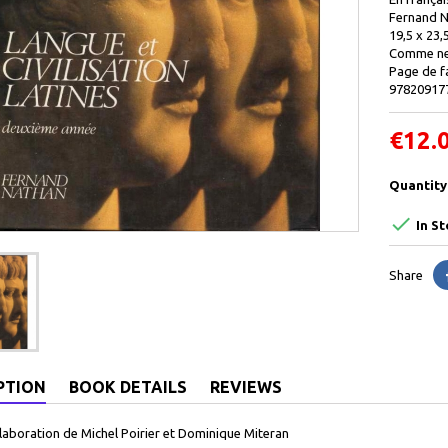
Fernand N
19,5 x 23,
Comme neu
Page de fa
97820917
€12.
Quantity

In St
Share
PTION
BOOK DETAILS
REVIEWS
llaboration de Michel Poirier et Dominique Miteran