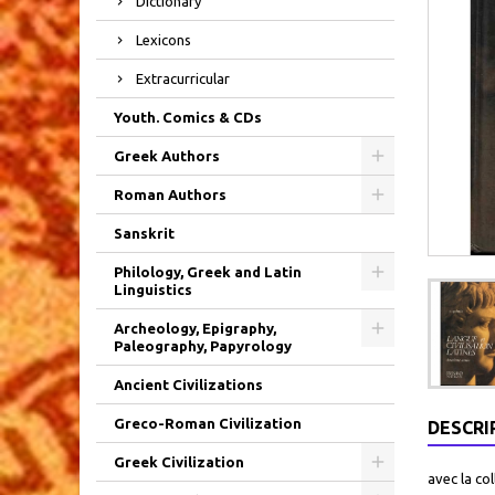
Dictionary
Lexicons
Extracurricular
Youth. Comics & CDs
Greek Authors
Roman Authors
Sanskrit
Philology, Greek and Latin
Linguistics
Archeology, Epigraphy,
Paleography, Papyrology
Ancient Civilizations
Greco-Roman Civilization
DESCRI
Greek Civilization
avec la co