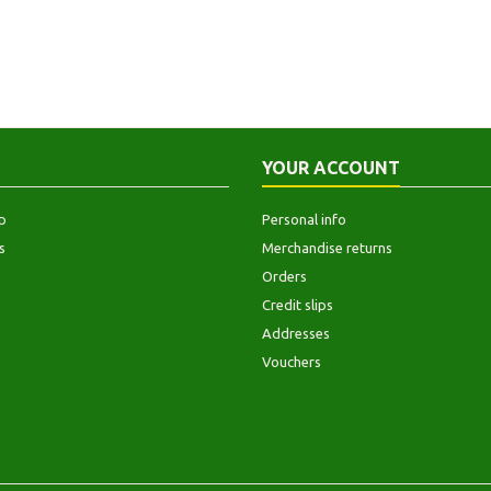
YOUR ACCOUNT
p
Personal info
s
Merchandise returns
Orders
Credit slips
Addresses
Vouchers