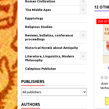
Roman Civilization
12 OTH
The Middle Ages
Egyptology
Out-of-
Religious Studies
Reviews, bulletins, conference
proceedings
Historical Novels about Antiquity
Literature, Linguistics, Modern
Philosophy
Calepinus Publisher
PUBLISHERS
Avec 
Verhne
Pernée, L
grec, Op
pag
AUTHORS
978