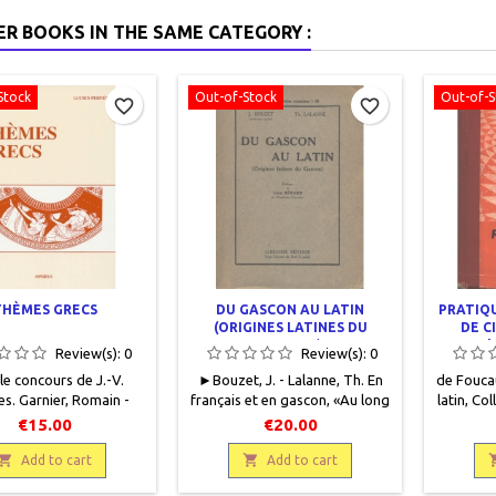
ER BOOKS IN THE SAME CATEGORY :
Stock
Out-of-Stock
Out-of-S
favorite_border
favorite_border
THÈMES GRECS
DU GASCON AU LATIN
PRATIQU
(ORIGINES LATINES DU
DE C
GASCON)
D'
Review(s):
0
Review(s):
0
le concours de J.-V.
►Bouzet, J. - Lalanne, Th. En
de Foucau
s. Garnier, Romain -
français et en gascon, «Au long
latin, Col
ucien. En français et en
des voies romaines» III, Librairie
de Gigord
€15.00
€20.00
hrys, 2004, 17 x 24, 224
Bénesse, 1937, 14 x 19, 82
+ 398 pa
es, broché. Neuf.

pages, broché, occasion . Bon

Correct.
Add to cart
Add to cart
2708010895Épuisé
état. Dos insolé.
Haut et b