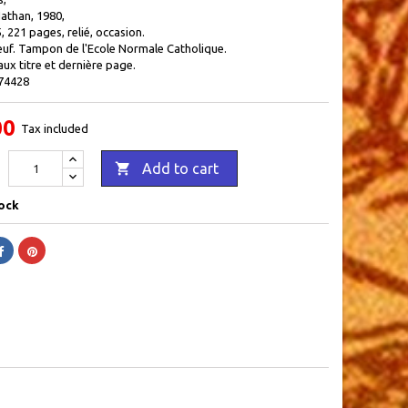
athan, 1980,
5, 221 pages, relié, occasion.
f. Tampon de l'Ecole Normale Catholique.
ux titre et dernière page.
74428
00
Tax included

Add to cart
ock