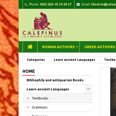
Phone:
0033 (0)5 45 30 69 27
Email:
librairie@calep
A
C
Si
add_circle_outline
You
Wi
ROMAN AUTHORS
GREEK AUTHORS
Categories
Learn ancient Languages
Textbo
HOME
Bibliophily and antiquarian Books
Learn ancient Languages
Textbooks
Grammars