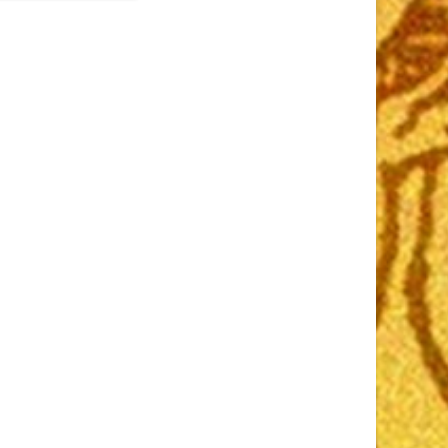
més, bords et coins
Papier intérieur jauni,
arqué sur les bords.