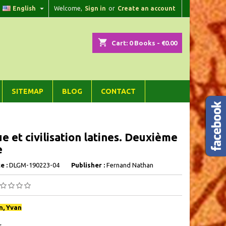

English
Welcome,
Sign in
or
Create an account
×
×
×
shopping_cart
Cart:
0
Books - €0.00
n
SITEMAP
BLOG
CONTACT
t
e et civilisation latines. Deuxième
e
e :
DLGM-190223-04
Publisher :
Fernand Nathan
n, Yvan
s,