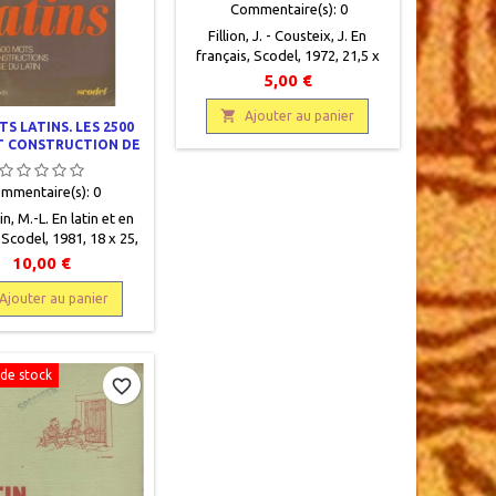
Commentaire(s):
0
Fillion, J. - Cousteix, J. En
français, Scodel, 1972, 21,5 x
19, 79 pages, broché, occasion.
5,00 €
Correct, traces d'une étiquette
sur la page de garde, une

Ajouter au panier
TS LATINS. LES 2500
partie de la page de titre
T CONSTRUCTION DE
découpée, papier jauni, livre
ASE DU LATIN
protégé par un plastique.
mmentaire(s):
0
, M.-L. En latin et en
 Scodel, 1981, 18 x 25,
s, broché, occasion.
10,00 €
at. Coin bas cassé.
Ajouter au panier
de stock
favorite_border