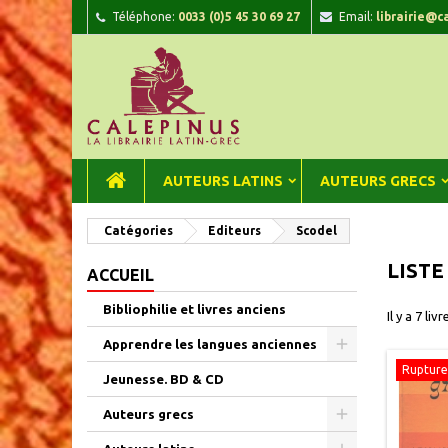
Téléphone:
0033 (0)5 45 30 69 27
Email:
librairie@c
A
(
C
C
add_circle_outline
((
Vou
Nom
AUTEURS LATINS
AUTEURS GRECS
Catégories
Editeurs
Scodel
LISTE
ACCUEIL
Bibliophilie et livres anciens
Il y a 7 livr
Apprendre les langues anciennes
Rupture
Jeunesse. BD & CD
Auteurs grecs