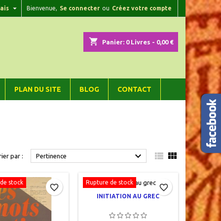

ais
Bienvenue,
Se connecter
ou
Créez votre compte
×
×
×
×
shopping_cart
Panier:
0
Livres - 0,00 €
)
n
PLAN DU SITE
BLOG
CONTACT
s



rier par :
Pertinence
de stock
Rupture de stock
favorite_border
favorite_border
INITIATION AU GREC