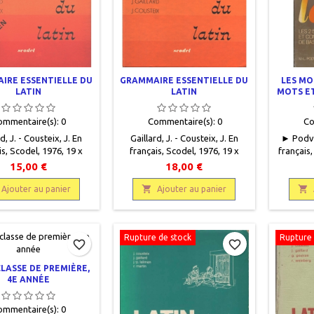
IRE ESSENTIELLE DU
GRAMMAIRE ESSENTIELLE DU
LES MO
LATIN
LATIN
MOTS E
B
ommentaire(s):
0
Commentaire(s):
0
Co
d, J. - Cousteix, J. En
Gaillard, J. - Cousteix, J. En
► Podvin
is, Scodel, 1976, 19 x
français, Scodel, 1976, 19 x
français,
 pages, relié, occasion.
19,5, 239 pages, relié, occasion.
87 page
15,00 €
18,00 €
. Spécimen imprimé en
Bon état, reliure
Bon ét
 le recto de couverture.
cartonnée.9782852371002.


Ajouter au panier
Ajouter au panier
intérieures gondolées
e mouillure en haut et
en bas de page.
Rupture de stock
Rupture 
782852371002.
favorite_border
favorite_border
CLASSE DE PREMIÈRE,
4E ANNÉE
ommentaire(s):
0