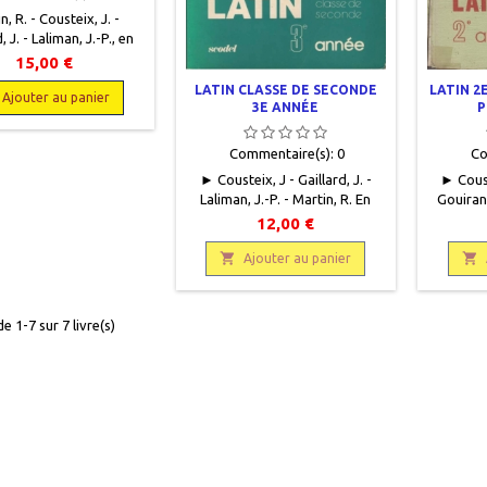
n, R. - Cousteix, J. -
, J. - Laliman, J.-P., en
s, , Scodel, 1975, 19 x
15,00 €
5 pages, reliéoccasion,
LATIN CLASSE DE SECONDE
LATIN 2
n état, toilé bleu, dos
Ajouter au panier
3E ANNÉE
P
 coiffe un peu abîmée
Commentaire(s):
0
Co
► Cousteix, J - Gaillard, J. -
► Couste
Laliman, J.-P. - Martin, R. En
Gouiran
français et en latin, Scodel,
latin e
12,00 €
1977, 19,5 x 18,5, 255 pages,
1976 -
broché, occasion. Couverture

pages 

Ajouter au panier
usagée, coins frottés, un coin
broché, 
cassé. Bon état
clair co
intérieur.9782852371118
d'un pr
e 1-7 sur 7 livre(s)
an
pédagogi
page