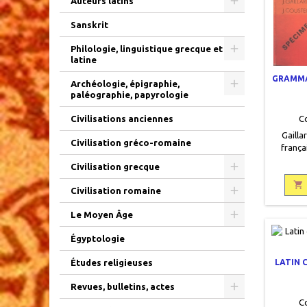
Auteurs latins
Sanskrit
Philologie, linguistique grecque et
latine
GRAMMA
Archéologie, épigraphie,
paléographie, papyrologie
C
Civilisations anciennes
Gaillar
Civilisation gréco-romaine
frança
19,5, 239
Civilisation grecque
Bon état
noir sur

Civilisation romaine
Pages 
avec un
Le Moyen Âge
9
Égyptologie
LATIN 
Études religieuses
Revues, bulletins, actes
C