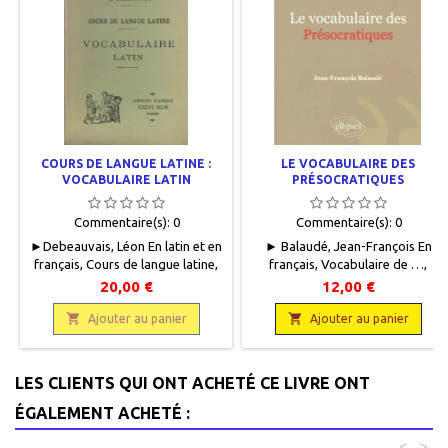
COURS DE LANGUE LATINE :
LE VOCABULAIRE DES
VOCABULAIRE LATIN
PRÉSOCRATIQUES
Commentaire(s):
0
Commentaire(s):
0
►Debeauvais, Léon En latin et en
► Balaudé, Jean-François En
français, Cours de langue latine,
français, Vocabulaire de …,
Librairie Classique Eugène Belin,
Ellipses, 2011, 14,5 x 19, 96
20,00 €
12,00 €
1962, 14 x 22, X + 225 pages relié,
pages, broché. Neuf.
occasion. Reliure éditeur plein


9782729870300
Ajouter au panier
Ajouter au panier
papier vert clair, impression
noire. Dos insolé. Bon état
intérieur, bords des pages jaunis.
LES CLIENTS QUI ONT ACHETÉ CE LIVRE ONT
ÉGALEMENT ACHETÉ :
<
>