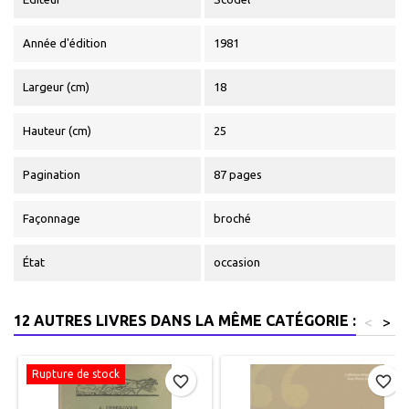
Année d'édition
1981
Largeur (cm)
18
Hauteur (cm)
25
Pagination
87 pages
Façonnage
broché
État
occasion
12 AUTRES LIVRES DANS LA MÊME CATÉGORIE :
<
>
Rupture de stock
favorite_border
favorite_border