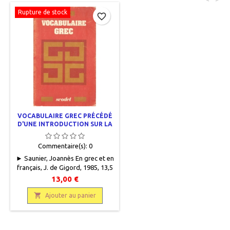
Rupture de stock
favorite_border
VOCABULAIRE GREC PRÉCÉDÉ
D'UNE INTRODUCTION SUR LA
FORMATION DES MOTS
Commentaire(s):
0
► Saunier, Joannès En grec et en
français, J. de Gigord, 1985, 13,5
x 21, IX + 209 pages, broché,
13,00 €
occasion. Couverture défraîchie.

Bon état
Ajouter au panier
intérieur,9782091101675