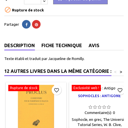

Rupture de stock
Partager
DESCRIPTION
FICHE TECHNIQUE
AVIS
Texte établi et traduit par Jacqueline de Romilly.
12 AUTRES LIVRES DANS LA MÊME CATÉGORIE :
<
>
Rupture de stock
Exclusivité web !
favorite_border
favorite_border
SOPHOCLES : ANTIGONE
Commentaire(s):
0
Sophocle, en grec, The University
Tutorial Series, W. B. Clive,