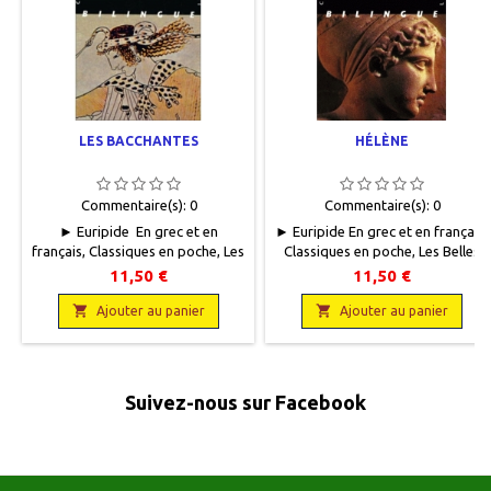
LES BACCHANTES
HÉLÈNE
Commentaire(s):
0
Commentaire(s):
0
► Euripide En grec et en
► Euripide En grec et en français,
français, Classiques en poche, Les
Classiques en poche, Les Belles
Belles Lettres, 2006, 11 x 18,
Lettres, 2007, 11 x 18, XLI + 163
11,50 €
11,50 €
XXXIV + 109 pages,
pages, broché. Neuf.
broché.Neuf.9782251799322


9782251799759
Ajouter au panier
Ajouter au panier
Suivez-nous sur Facebook