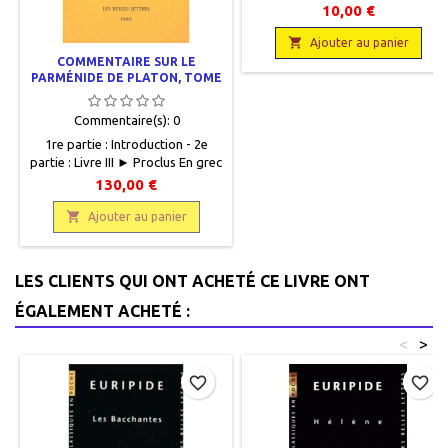
University Correspondence
10,00 €
College Press, s. d., 12,5 x 18, X +
75 pages, reliéoccasion, Très bon

Ajouter au panier
état, toilé éditeur rouge insolé,
COMMENTAIRE SUR LE
annotations discrètes au crayon
PARMÉNIDE DE PLATON, TOME
III
de papier, rousseurs sur les deux
premières pages.
Commentaire(s):
0
1re partie : Introduction - 2e
partie : Livre III ► Proclus En grec
et en français, Collection des
130,00 €
Universités de France, Les Belles
Lettres, 2011, 13 x 19, CDXXVIII +

Ajouter au panier
452 pages, broché. Neuf. En deux
volumes.9782251005638
LES CLIENTS QUI ONT ACHETÉ CE LIVRE ONT
ÉGALEMENT ACHETÉ :
<
>
favorite_border
favorite_border