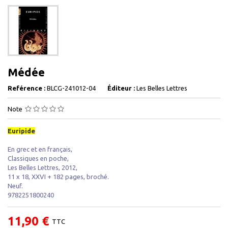
Médée
Reférence :
BLCG-241012-04
Éditeur :
Les Belles Lettres
Note
Euripide
En grec et en français,
Classiques en poche,
Les Belles Lettres, 2012,
11 x 18, XXVI + 182 pages, broché.
Neuf.
9782251800240
11,90 €
TTC