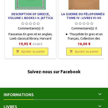
DESCRIPTION OF GREECE,
LA GUERRE DU PÉLOPONNÈSE.
VOLUME I. BOOKS I-II. (ATTICA
TOME IV : LIVRES VI-VII
AND CORINTH)
Commentaire(s):
0
Commentaire(s):
0
Pausanias En grec et en anglais,
► Thucydide En grec et en
Loeb classical library, Harvard
français, Collection des
University Press, 2004, 11 x 17,
Universités de France, Les Belles
19,95 €
16,00 €
21,00 €
XXVIII + 457 pages, relié. Neuf.
Lettres, 1955, 13 x 20, XXXVI +

9780674991040
175 pages + 2 cartes hors texte,

Ajouter au panier
Ajouter au panier
broché, occasion. Bon état.
Couverture légèrement
défraîchie.
Suivez-nous sur Facebook

INFORMATIONS

LIVRES