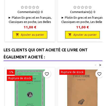
Commentaire(s):
0
Commentaire(s):
0
► Platon En grec et en français,
► Plotin En grec et en français,
Classiques en poche, Les Belles
Classiques en poche, Les Belles
Lettres, 2002, 11 x 18, XXXII + 72
Lettres, 2002, 11 x 18, XXXVI +
11,00 €
11,00 €
pages, broché. Neuf.
270 pages, broché. Neuf.

9782251799131

9782251799230
Ajouter au panier
Ajouter au panier
LES CLIENTS QUI ONT ACHETÉ CE LIVRE ONT
ÉGALEMENT ACHETÉ :
<
>
-5%
Rupture de stock
favorite_border
favorite_border
Rupture de stock