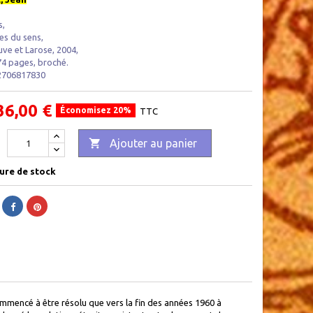
s,
s du sens,
ve et Larose, 2004,
74 pages, broché.
2706817830
36,00 €
Économisez 20%
TTC

Ajouter au panier
ure de stock
mmencé à être résolu que vers la fin des années 1960 à