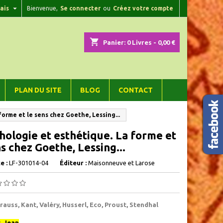

ais
Bienvenue,
Se connecter
ou
Créez votre compte
×
×
×
shopping_cart
Panier:
0
Livres - 0,00 €
n
PLAN DU SITE
BLOG
CONTACT
s
orme et le sens chez Goethe, Lessing...
ologie et esthétique. La forme et
ns chez Goethe, Lessing...
e :
LF-301014-04
Éditeur :
Maisonneuve et Larose
Strauss, Kant, Valéry, Husserl, Eco, Proust, Stendhal
, Jean