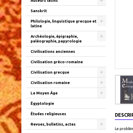
Auteurs latins
Sanskrit
Philologie, linguistique grecque et
latine
Archéologie, épigraphie,
paléographie, papyrologie
Civilisations anciennes
Civilisation gréco-romaine
Civilisation grecque
Civilisation romaine
Le Moyen Âge
Égyptologie
Études religieuses
DESCRI
Revues, bulletins, actes
Le problèm