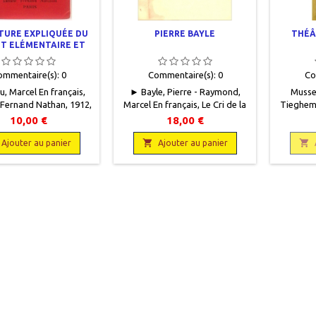
TURE EXPLIQUÉE DU
PIERRE BAYLE
THÉÂ
T ELÉMENTAIRE ET
ECOLES PRIMAIRES
SUPÉRIEURES
ommentaire(s):
0
Commentaire(s):
0
Co
, Marcel En français,
► Bayle, Pierre - Raymond,
Musset
e Fernand Nathan, 1912,
Marcel En français, Le Cri de la
Tieghem,
 18, 384 pages, relié,
France, L.U.F, 1948, 12,5 x 17,
Collectio
10,00 €
18,00 €
ion. Bon état. Pleine
372 pages, broché, occasion .
Les Edit
e rouge. Plats imprimés
Bon état. Non coupé.

18 x 22

Ajouter au panier
Ajouter au panier
en noir.
Couverture à rabats. Légère
occasion
mouillure sur le dos. Plus
pro
marquée sur la couverture au
conser
verso, tout le long du dos.
motifs en
long du
impri
d'abeill