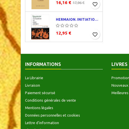
16,16 €
17,96 €
favorite_border
HERMAION. INITIATION AU GREC ANCIEN. CORRIGÉS PARTIELS
12,95 €
favorite_border
INFORMATIONS
LIVRES
La Librairie
Promotio
Livraison
Nouveaux 
Paiement sécurisé
Meilleures
Conditions générales de vente
Mentions légales
Données personnelles et cookies
Lettre d'information