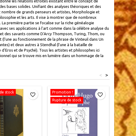
onné les relations étroites existant entre le concept de
des bases solides. Unifiant des analyses théoriques et des
hez nombre de grands penseurs et artistes, Morphologie et
osophie et les arts. Il vise à montrer que de nombreux
. La première partie se focalise sur la riche généalogie
 avec ses applications à l'art comme dans la célèbre analyse du
co et des savants comme D'Arcy Thompson, Turing, Thom, ou
 (l'une au fonctionnement de la phrase de Vinteuil dans Un
es) et deux autres à Stendhal (l'une à la bataille de
d'Eros et de Psyché). Tous les artistes et philosophes ici
tionnel qui se trouve mis en lumière dans un hommage de la
<
>
de stock
Promotion !
Rupture d
favorite_border
favorite_border
Rupture de stock