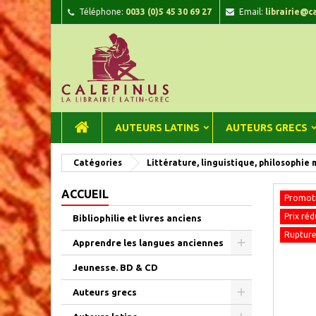
Téléphone:
0033 (0)5 45 30 69 27
Email:
librairie@c
A
C
C
add_circle_outline
Vou
Nom
AUTEURS LATINS
AUTEURS GRECS
Catégories
Littérature, linguistique, philosophie
ACCUEIL
Promoti
Prix réd
Bibliophilie et livres anciens
Rupture
Apprendre les langues anciennes
Jeunesse. BD & CD
Auteurs grecs