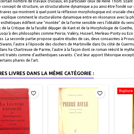
 certain nombre de travaux cruciaux, en particulier ceux de René Thom. Étant d
e concept de structure, un structuralisme dynamique a pu ainsi être fondé sur 
téraires qui montrent à quel point la réflexion morphologique est cruciale c
 explique comment le stucturalisme dynamique entre en résonance avec la phil
s esthétiques édifient une "montée" de la forme sensible vers l'idéalité du sens
 de la Critique de la faculté déjuger de Kant et de la Morphologie de Goethe,
jusqu'à des philosophes comme Peirce, Valéry, Husserl, Merleau-Ponty ou E
ss. La seconde partie propose quatre études de cas, deux consacrées à Proust
wann, l'autre à l'épisode des clochers de Martinville dans Du côté de Guermant
ans ha Chartreuse de Parme, l'autre à la façon dont ce roman réécrit le mythe 
ont traités comme d'authentiques savants. C'est leur apport théorique excep
ertains phares de l'art.
RES LIVRES DANS LA MÊME CATÉGORIE :
Rupture 
favorite_border
favorite_border