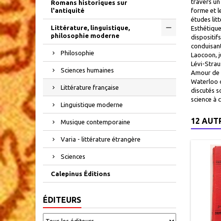
travers un
Romans historiques sur
l'antiquité
forme et l
études lit
Littérature, linguistique,
Esthétique
philosophie moderne
dispositif
conduisant
Philosophie
Laocoon, 
Lévi-Strau
Sciences humaines
Amour de S
Waterloo d
Littérature française
discutés s
science à c
Linguistique moderne
12 AUT
Musique contemporaine
Varia - littérature étrangère
Sciences
Calepinus Éditions
ÉDITEURS