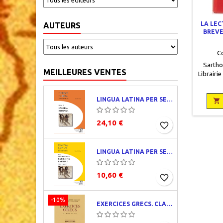
LA LEC
AUTEURS
BREVE
DES 
C
Sarthou
MEILLEURES VENTES
Librairi
11,5 x
occas
LINGUA LATINA PER SE ILLUSTRATA. PARS I : FAMILIA ROMANA
percalin

24,10 €
favorite_border
LINGUA LATINA PER SE ILLUSTRATA. EXERCITIA LATINA I
10,60 €
favorite_border
-10%
EXERCICES GRECS. CLASSE DE QUATRIÈME. TRADUCTIONS ET CORRIGÉS