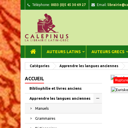
Téléphone:
0033 (0)5 45 30 69 27
Email:
librairie@c
A
C
C
add_circle_outline
Vou
Nom
AUTEURS LATINS
AUTEURS GRECS
Catégories
Apprendre les langues anciennes
ACCUEIL
Rupture
Bibliophilie et livres anciens
Apprendre les langues anciennes
Manuels
Grammaires