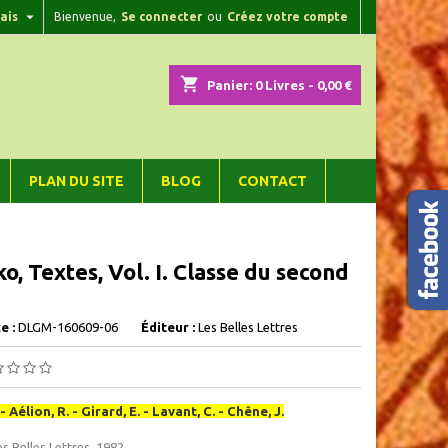

ais
Bienvenue,
Se connecter
ou
Créez votre compte
×
×
×
shopping_cart
Panier:
0
Livres - 0,00 €
n
PLAN DU SITE
BLOG
CONTACT
s
ko, Textes, Vol. I. Classe du second
e :
DLGM-160609-06
Éditeur :
Les Belles Lettres
- Aélion, R. - Girard, E. - Lavant, C. - Chêne, J.
es Belles Lettres, 1982,