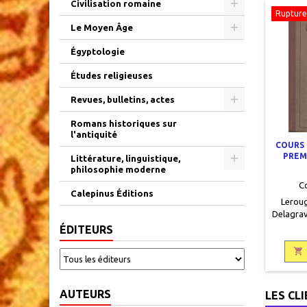
Civilisation romaine
Rupture
Le Moyen Âge
Égyptologie
Études religieuses
Revues, bulletins, actes
Romans historiques sur
l'antiquité
COURS 
PREM
Littérature, linguistique,
philosophie moderne
C
Calepinus Éditions
Leroug
Delagrave
112 p
ÉDITEURS
pages, re
tome I d

tome II 
frotté, 
sur le
AUTEURS
LES CL
quelques