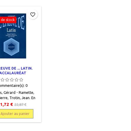
volumes.
favorite_border
 de stock
EUVE DE ... LATIN.
ACCALAURÉAT
ommentaire(s):
0
s, Gérard - Ramette,
erre, Trotin, Jean. En
, Vuibert, 1989, 13.5 x
1,72 €
22,87 €
 pages, broché. Neuf,
1770465. Epuisé chez
Ajouter au panier
l'éditeur.