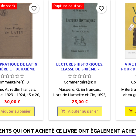
 de stock
Rupture de stock
favorite_border
favorite_border
PRATIQUE DE LATIN.
LECTURES HISTORIQUES,
VIVE 
IÈRE ET DEUXIÈME
CLASSE DE SIXIÈME -
POUR D
PARTIE
HISTOIRE ANCIENNE EGYPTE,
ASSYRIE
ommentaire(s):
0
Commentaire(s):
0
Co
e, AlfredEn français,
Maspero, G. En français,
►Bertran
, 1923 - 1924, 15 x 20,
Librairie Hachette et Cie, 1892,
et en g
ages - de 113 à 235
12 x 18, 400 pages, relié,
Ellipse
30,00 €
25,00 €
lié, occasion. Bon état,
occasion. Toilé éditeur vert
pag
emi toilé bleu fatigué,
profond, bon état, mors

9782

Ajouter au panier
Ajouter au panier
demi toilé rouge un peu
frottés ainsi que le haut et le
plats cartonnés frottés
bas du dos. Papier intérieur
s bords, papier jauni,
légèrement jauni.
IENTS QUI ONT ACHETÉ CE LIVRE ONT ÉGALEMENT ACHET
 annotations. Les deux