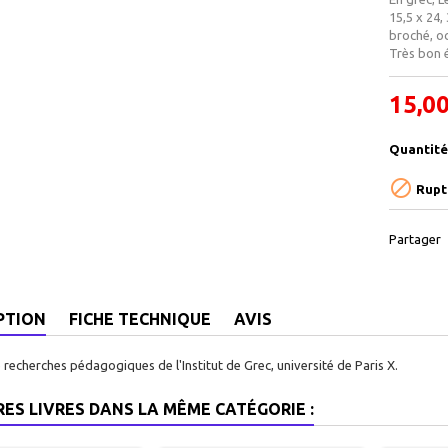
15,5 x 24,
broché, o
Très bon é
15,00
Quantité

Rupt
Partager
PTION
FICHE TECHNIQUE
AVIS
recherches pédagogiques de l'Institut de Grec, université de Paris X.
RES LIVRES DANS LA MÊME CATÉGORIE :