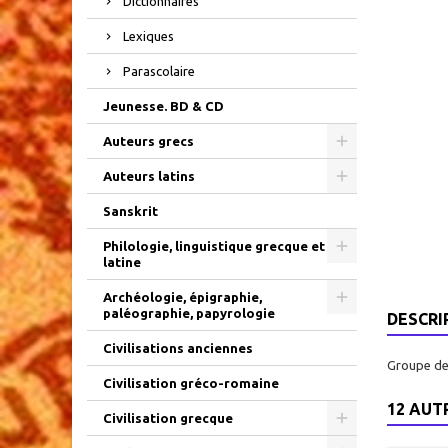
Dictionnaires
Lexiques
Parascolaire
Jeunesse. BD & CD
Auteurs grecs
Auteurs latins
Sanskrit
Philologie, linguistique grecque et
latine
Archéologie, épigraphie,
paléographie, papyrologie
DESCRI
Civilisations anciennes
Groupe de 
Civilisation gréco-romaine
12 AUT
Civilisation grecque