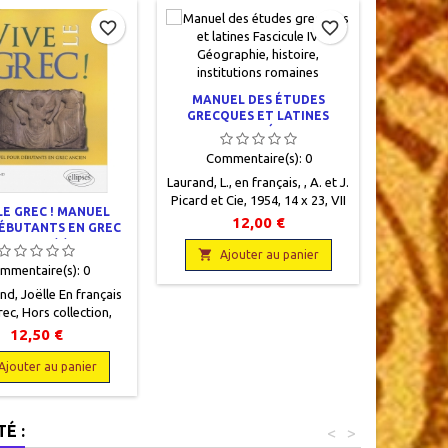
Rupture d
favorite_border
favorite_border
MANUEL DES ÉTUDES
GRECQUES ET LATINES
FASCICULE IV GÉOGRAPHIE,
HISTOIRE, INSTITUTIONS
Commentaire(s):
0
ROMAINES
Laurand, L., en français, , A. et J.
Picard et Cie, 1954, 14 x 23, VII
LE GREC ! MANUEL
HISTOIR
+ 169 pages + 2 cartes,
12,00 €
ÉBUTANTS EN GREC
1939.
brochéoccasion, Très bon état,
ANCIEN (1)
livre protégé par un plastique

Ajouter au panier
mmentaire(s):
0
Com
d, Joëlle En français
►Isaac, Ju
rec, Hors collection,
françai
s, 2012, 19 x 24, 168
Malet-Isaa
12,50 €
es, broché. Neuf,
1951, 12 x
729874537,335 g.
relié, occ

Ajouter au panier
A
cartonnée
recto. Cha
et bas (2
É :
<
>