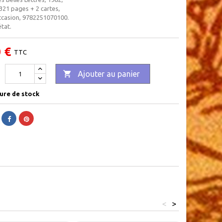
 321 pages + 2 cartes,
ccasion, 9782251070100.
tat.
 €
TTC

Ajouter au panier
ure de stock
<
>