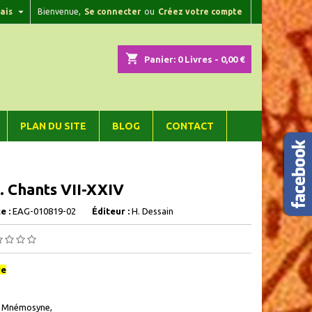

ais
Bienvenue,
Se connecter
ou
Créez votre compte
×
×
×
shopping_cart
Panier:
0
Livres - 0,00 €
n
PLAN DU SITE
BLOG
CONTACT
s
e. Chants VII-XXIV
e :
EAG-010819-02
Éditeur :
H. Dessain
re
n Mnémosyne,