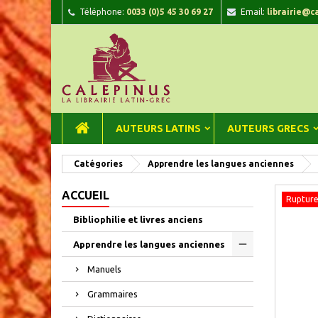
Téléphone:
0033 (0)5 45 30 69 27
Email:
librairie@c
A
C
C
add_circle_outline
Vou
Nom
AUTEURS LATINS
AUTEURS GRECS
Catégories
Apprendre les langues anciennes
ACCUEIL
Rupture
Bibliophilie et livres anciens
Apprendre les langues anciennes
Manuels
Grammaires