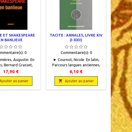
E ET SHAKESPEARE
TACITE : ANNALES, LIVRE XIV
HÉROD
EN BANLIEUE
(I-XXII)
CHOIS
mmentaire(s):
0
Commentaire(s):
0
Com
mières, Augustin En
► Cournot, Nicole En latin,
► Van Door
is, Bernard Grasset,
Parcours langues anciennes,
et en 
3 x 20,5, 201 pages,
Bertrand-Lacoste, 1996, 11 x
préparati
17,90 €
6,10 €
 Neuf. 9782246729310
18, 127 pages, broché.Neuf.
H. Dessain
9782735211203Les autres titres

pages, a

Ajouter au panier
Ajouter au panier
A
de la collection
état. Tam
sur la p
intérieur 
le