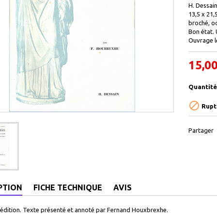
H. Dessain
13,5 x 21,
broché, o
Bon état. 
Ouvrage l
15,00
Quantité

Rupt
Partager
PTION
FICHE TECHNIQUE
AVIS
édition. Texte présenté et annoté par Fernand Houxbrexhe.