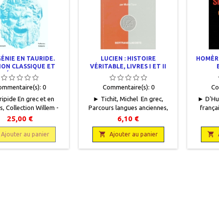
GÉNIE EN TAURIDE.
LUCIEN : HISTOIRE
HOMÈR
ION CLASSIQUE ET
VÉRITABLE, LIVRES I ET II
PRÉPARATION
ommentaire(s):
0
Commentaire(s):
0
Co
ipide En grec et en
► Tichit, Michel En grec,
► D'Hu
s, Collection Willem -
Parcours langues anciennes,
frança
 classiques, H. Dessain,
Bertrand-Lacoste, 1995, 11 x
2009,1
25,00 €
6,10 €
,5 x 21,5, 175 pages +
18, 127 pages, broché.Neuf.
broché.
, broché, occasion.Bon
9782735210282Les autres titres


Ajouter au panier
Ajouter au panier
état.
de la collection