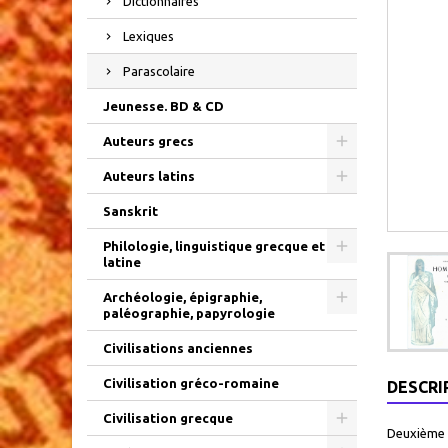
Dictionnaires
Lexiques
Parascolaire
Jeunesse. BD & CD
Auteurs grecs
Auteurs latins
Sanskrit
Philologie, linguistique grecque et
latine
Archéologie, épigraphie,
paléographie, papyrologie
Civilisations anciennes
Civilisation gréco-romaine
DESCRI
Civilisation grecque
Deuxième 