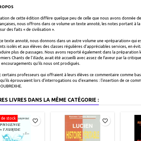
ROPOS
ation de cette édition diffère quelque peu de celle que nous avons donnée des Ch
rançaises, nous offrons dans ce volume un texte annoté, les notes portant à l
sur des faits « de civilisation ».
ce texte annoté, nous donnons dans un autre volume une «préparation» qui est
nts isolés et aux élèves des classes régulières d'appréciables services, en év
raduire plus de passages. Nous avons reporté également dans la préparation le
emiers Chants de l'
Iliade
, avait été accueilli avec assez de faveur par la critiq
es encouragements qu’ils nous ont prodigués.
certains professeurs qui offraient à leurs élèves ce commentaire comme base 
s qu’ils éprouvaient lors d’interrogations ou d'examens : l'insertion de ce co
. HOUBREXHE.
RES LIVRES DANS LA MÊME CATÉGORIE :
 de stock
favorite_border
favorite_border