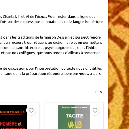
ants I, III et VI de l’
Iliade
. Pour rester dans la ligne des
a fois sur des expressions idiomatiques de la langue homérique
 dans les traditions de la maison Dessain et qui peut rendre
itant un recours trop fréquent au dictionnaire et en permettant
 commentaire littéraire et psychologique qui, dans l'édition
ue et par nos collègues, que nous tenons d'ailleurs à remercier
de discussion pour l'interprétation du texte nous ont dit les
mmentaire dans la préparation répondra, pensons-nous, à leurs
<
>
Rupture d
favorite_border
favorite_border