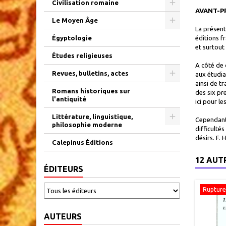
Civilisation romaine
AVANT-P
Le Moyen Âge
La présent
Égyptologie
éditions f
et surtout 
Études religieuses
A côté de 
Revues, bulletins, actes
aux étudia
ainsi de t
Romans historiques sur
des six pr
l'antiquité
ici pour l
Littérature, linguistique,
Cependant 
philosophie moderne
difficulté
désirs. F
Calepinus Éditions
12 AUT
ÉDITEURS
Rupture
AUTEURS