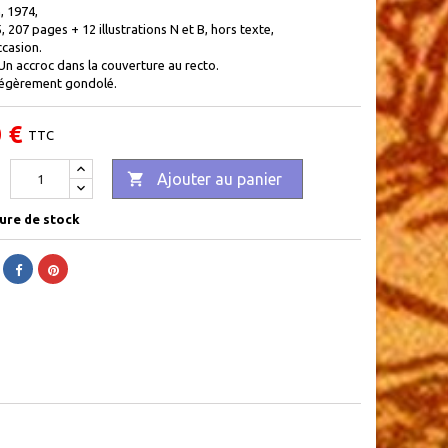
, 1974,
5, 207 pages + 12 illustrations N et B, hors texte,
ccasion.
Un accroc dans la couverture au recto.
égèrement gondolé.
 €
TTC

Ajouter au panier
ure de stock