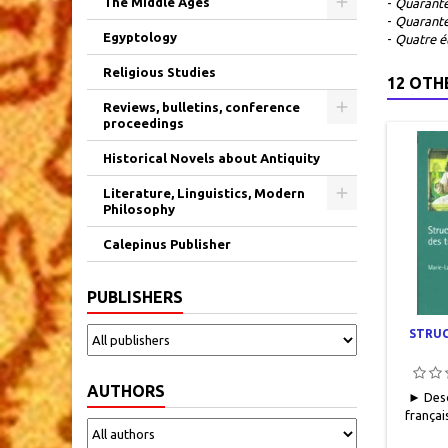
The Middle Ages
-
Quarante
-
Quarante
Egyptology
-
Quatre é
Religious Studies
12 OTH
Reviews, bulletins, conference
proceedings
Historical Novels about Antiquity
Literature, Linguistics, Modern
Philosophy
Calepinus Publisher
PUBLISHERS
STRUC
AUTHORS
► Desc
français
14,5 x 