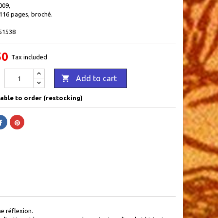
009,
 116 pages, broché.
51538
50
Tax included

Add to cart
able to order (restocking)
e réflexion.