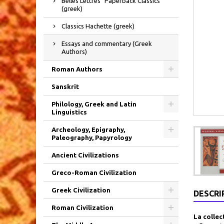
Belles Lettres "Paperback Classics"
(greek)
Classics Hachette (greek)
Essays and commentary (Greek
Authors)
Roman Authors
Sanskrit
Philology, Greek and Latin
Linguistics
Archeology, Epigraphy,
Paleography, Papyrology
Ancient Civilizations
Greco-Roman Civilization
Greek Civilization
DESCRI
Roman Civilization
La collec