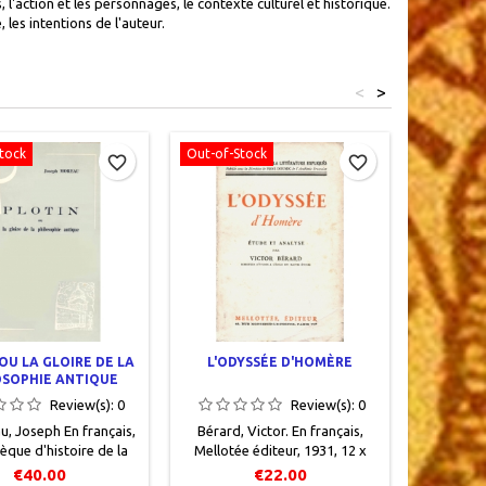
l'action et les personnages, le contexte culturel et historique.
les intentions de l'auteur.
<
>
tock
Out-of-Stock
Out-of-S
favorite_border
favorite_border
AUTO
Essa
d'histoir
Collectio
Les Belle
19,5, XI
occasion.
OU LA GLOIRE DE LA
L'ODYSSÉE D'HOMÈRE
toile édit
OSOPHIE ANTIQUE
or au long
Review(s):
0
Review(s):
0
le premier
, Joseph En français,
Bérard, Victor. En français,
èque d'histoire de la
Mellotée éditeur, 1931, 12 x
osophie, Librairie
18,5, 346 pages, broché,
€40.00
€22.00