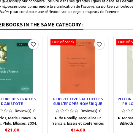
 questions
pour connaître l’œuvre dans ses grandes lignes et dans ses détails, 
 réponses
pour comprendre la signification de l’œuvre, sa portée symbolique, 
tudes
pour construire une réflexion sur les enjeux majeurs de l’œuvre.
ER BOOKS IN THE SAME CATEGORY :
Out-of-Stock
Out-of-S
favorite_border
favorite_border
TURE DES TRAITÉS
PERSPECTIVES ACTUELLES
PLOTIN 
D'ARISTOTE
SUR L'ÉPOPÉE HOMÉRIQUE
PHIL
OU COMMENT LA RECHERCHE
Review(s):
0
Review(s):
0
PEUT RENOUVELER LA
los, Marie-France En
► de Romilly, Jacqueline En
► Moreau
LECTURE DES TEXTES
, Philo, Ellipses, 2004,
français, Essais et conférences
Biblioth
19, 208 pages, broché.
Collège de France, Presses
phil
€21.00
€14.00