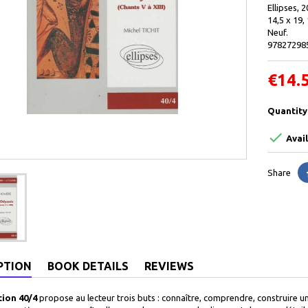
Ellipses, 2
14,5 x 19,
Neuf.
97827298
€14.
Quantity

Avail
Share
PTION
BOOK DETAILS
REVIEWS
tion 40/4
propose au lecteur trois buts : connaître, comprendre, construire un