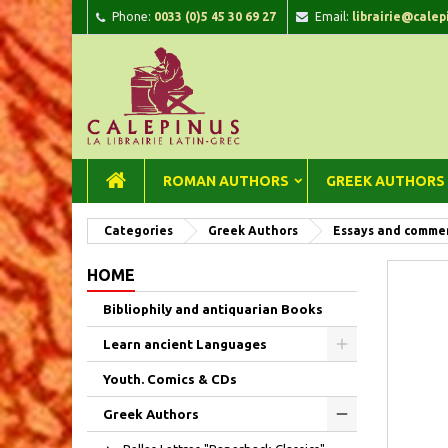
Phone:
0033 (0)5 45 30 69 27
Email:
librairie@calep
A
C
Si
add_circle_outline
You
Wi
ROMAN AUTHORS
GREEK AUTHORS
Categories
Greek Authors
Essays and commen
HOME
Bibliophily and antiquarian Books
Learn ancient Languages
Youth. Comics & CDs
Greek Authors