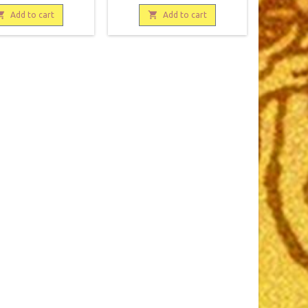
phique J. Vrin, 1970,
occasion. Correct. Couverture
,5, 221 pages, broché,

défraîchie, usagée. Bon état

Add to cart
Add to cart
 Bon état. Epuisé chez
intérieur, quelques rousseurs.
eur. 9782711605798