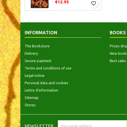
€12.95
favorite_border
INFORMATION
BOOKS
The Bookstore
Prices dro
Delivery
New book
Secure payment
Best sales
Terms and conditions of use
Legal notice
Personal data and cookies
Lettre d'information
Sitemap
Stores
NEWSLETTER