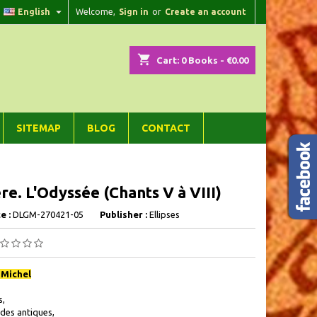

English
Welcome,
Sign in
or
Create an account
×
×
×
shopping_cart
Cart:
0
Books - €0.00
n
SITEMAP
BLOG
CONTACT
t
e. L'Odyssée (Chants V à VIII)
e :
DLGM-270421-05
Publisher :
Ellipses
, Michel
s,
udes antiques,