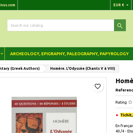

inus.com
EUR €
dd to wishlist
reate wishlist
gn in

Create new list
 need to be logged in to save products in your wishlist.
shlist name
Cancel
Sign i
ARCHEOLOGY, EPIGRAPHY, PALEOGRAPHY, PAPYROLOGY
Cancel
Create wishlis
tary (Greek Authors)
Homère. L'Odyssée (Chants V à VIII)
Homèr
favorite_border
Referenc
Rating
►
Tichit
En françai
40 /4 - Et