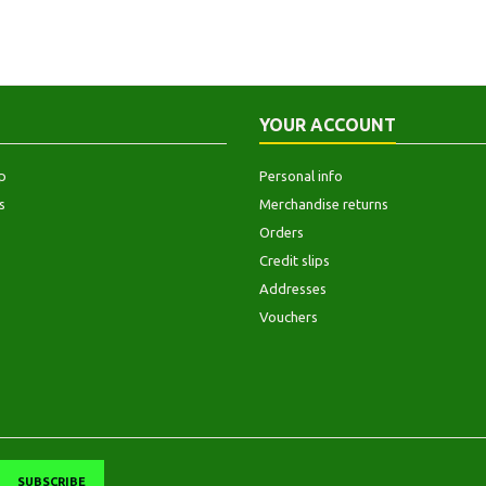
YOUR ACCOUNT
p
Personal info
s
Merchandise returns
Orders
Credit slips
Addresses
Vouchers