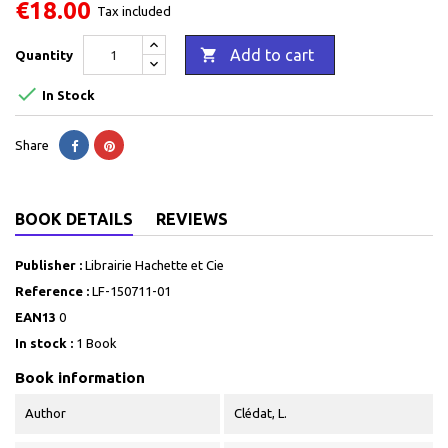
€18.00
Tax included

Add to cart
Quantity

In Stock
Share
BOOK DETAILS
REVIEWS
Publisher :
Librairie Hachette et Cie
Reference :
LF-150711-01
EAN13
0
In stock :
1 Book
Book information
Author
Clédat, L.