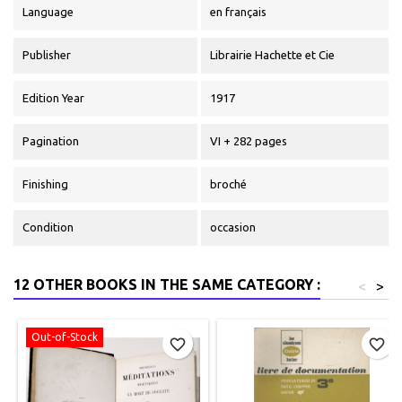
Language
en français
Publisher
Librairie Hachette et Cie
Edition Year
1917
Pagination
VI + 282 pages
Finishing
broché
Condition
occasion
12 OTHER BOOKS IN THE SAME CATEGORY :
<
>
Out-of-Stock
favorite_border
favorite_border