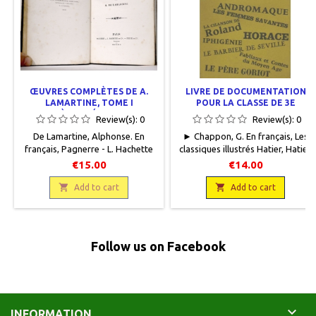
ŒUVRES COMPLÈTES DE A.
LIVRE DE DOCUMENTATION
LAMARTINE, TOME I
POUR LA CLASSE DE 3E
PREMIÈRES MÉDITATIONS
Review(s):
0
Review(s):
0
POÉTIQUES. LA MORT DE
De Lamartine, Alphonse. En
► Chappon, G. En français, Les
SOCRATE
français, Pagnerre - L. Hachette
classiques illustrés Hatier, Hatier,
et Cie - Furne et cie, 1857, 12 x
1967, 13 x 19,5, 288 pages,
€15.00
€14.00
19, 390 pages, relié, occasion.
broché, occasion. Bon état.
Bon état. Demi toilé brun, plats

Couverture défraîchie.

Add to cart
Add to cart
cartonnés marbrés. Dos lisse
avec fleurons, titre et auteur
gravés or. Couverture conservée.
Intérieur très frais, quelques
Follow us on Facebook
rousseurs éparses.

INFORMATION