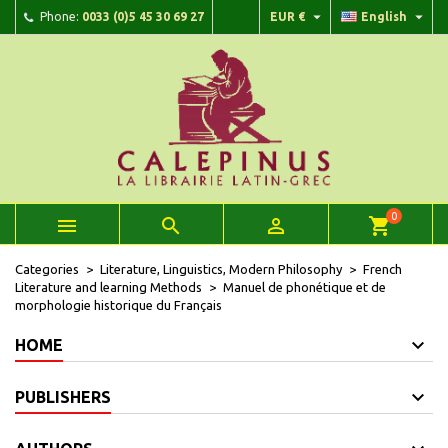


Phone:
0033 (0)5 45 30 69 27
EUR €
English
×
×
×
Add to wishlist
Create wishlist
Sign in
add_circle_outline
Create new list
You need to be logged in to save products in your wishlist.
Wishlist name
Cancel
Sign in
Cancel
Create wishlist
0



shopping_cart
Categories
Literature, Linguistics, Modern Philosophy
French
Literature and learning Methods
Manuel de phonétique et de
morphologie historique du Français
HOME
PUBLISHERS