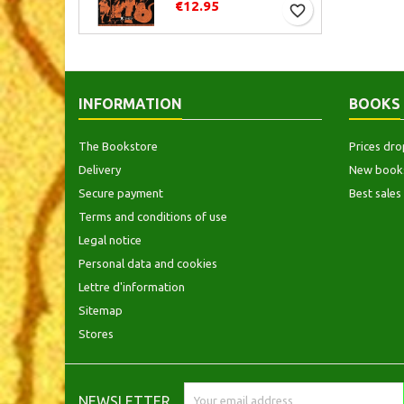
€12.95
favorite_border
INFORMATION
BOOKS
The Bookstore
Prices dro
Delivery
New book
Secure payment
Best sales
Terms and conditions of use
Legal notice
Personal data and cookies
Lettre d'information
Sitemap
Stores
NEWSLETTER