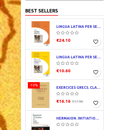
BEST SELLERS
LINGUA LATINA PER SE ILLUSTRATA. PARS I : FAMILIA ROMANA
€24.10
favorite_border
LINGUA LATINA PER SE ILLUSTRATA. EXERCITIA LATINA I
€10.60
favorite_border
-10%
EXERCICES GRECS. CLASSE DE QUATRIÈME. TRADUCTIONS ET CORRIGÉS
€16.16
€17.96
favorite_border
HERMAION. INITIATION AU GREC ANCIEN. CORRIGÉS PARTIELS