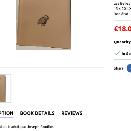
Les Belles
13 x 20, 
Bon état.
€18.
Quantity

In St
Share
PTION
BOOK DETAILS
REVIEWS
li et traduit par Joseph Souilhé.