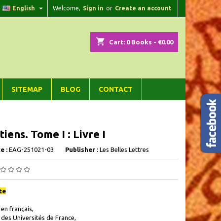

English
Welcome,
Sign in
or
Create an account
×
×
×
shopping_cart
Cart:
0
Books - €0.00
n
SITEMAP
BLOG
CONTACT
t
iens. Tome I : Livre I
e :
EAG-251021-03
Publisher :
Les Belles Lettres
te
 en français,
 des Universités de France,