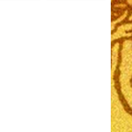
ettres, 1950, 13 x 20,
es, broché, occasion.
t. Les deux volumes.