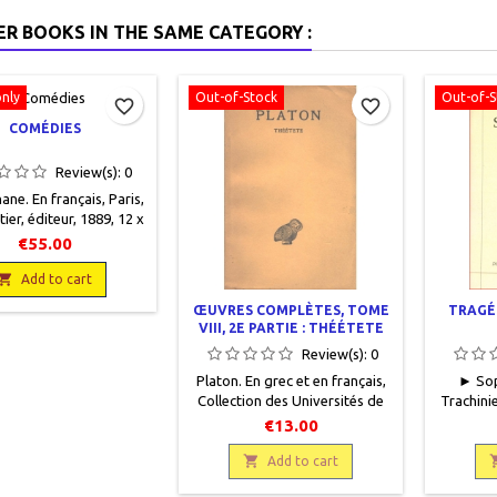
ER BOOKS IN THE SAME CATEGORY :
only
Out-of-Stock
Out-of-S
favorite_border
favorite_border
COMÉDIES
Review(s):
0
ane. En français, Paris,
ier, éditeur, 1889, 12 x
LIX + 524 p., relié,
€55.00
sion.Bon état, demi
e noire, dos lisse avec

Add to cart
 filets gravés or, plats
ŒUVRES COMPLÈTES, TOME
TRAGÉD
nés colorés, pages de
VIII, 2E PARTIE : THÉÉTETE
e marbrées bleues.
Review(s):
0
Platon. En grec et en français,
► Sop
Collection des Universités de
Trachini
France, Les Belles Lettres, 1965,
Œdipe Ro
€13.00
13 x 20, de 119 à 263 pages,
Philoctè
broché, occasion, Bon état.

français
Add to cart
de l'An