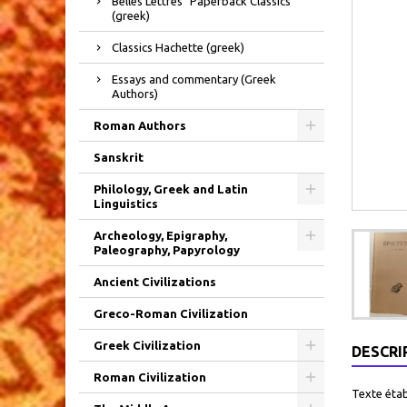
Belles Lettres "Paperback Classics"
(greek)
Classics Hachette (greek)
Essays and commentary (Greek
Authors)
Roman Authors
Sanskrit
Philology, Greek and Latin
Linguistics
Archeology, Epigraphy,
Paleography, Papyrology
Ancient Civilizations
Greco-Roman Civilization
Greek Civilization
DESCRI
Roman Civilization
Texte étab