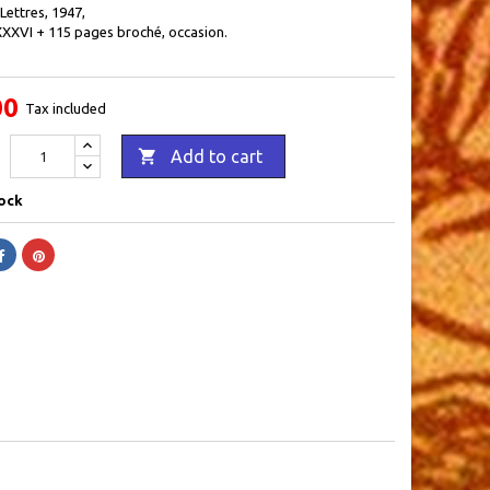
 Lettres, 1947,
LXXXVI + 115 pages broché, occasion.
00
Tax included

Add to cart
ock