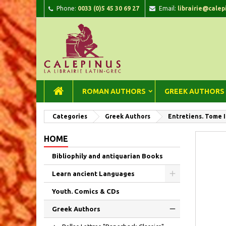
Phone:
0033 (0)5 45 30 69 27
Email:
librairie@calep
A
C
Si
add_circle_outline
You
Wi
ROMAN AUTHORS
GREEK AUTHORS
Categories
Greek Authors
Entretiens. Tome I :
HOME
Bibliophily and antiquarian Books
Learn ancient Languages
Youth. Comics & CDs
Greek Authors