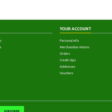
YOUR ACCOUNT
p
Personal info
s
Merchandise returns
Orders
Credit slips
Addresses
Vouchers