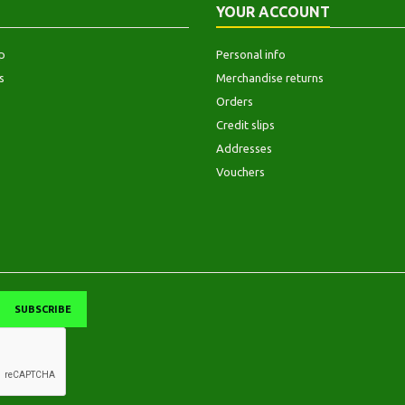
YOUR ACCOUNT
p
Personal info
s
Merchandise returns
Orders
Credit slips
Addresses
Vouchers