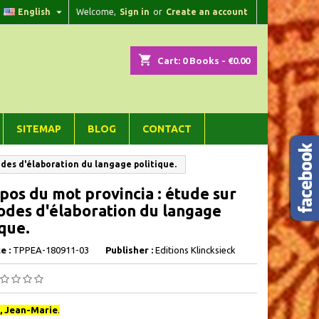

English
Welcome,
Sign in
or
Create an account
×
×
×
shopping_cart
Cart:
0
Books - €0.00
n
SITEMAP
BLOG
CONTACT
t
odes d'élaboration du langage politique.
pos du mot provincia : étude sur
odes d'élaboration du langage
ique.
e :
TPPEA-180911-03
Publisher :
Editions Klincksieck
, Jean-Marie
.