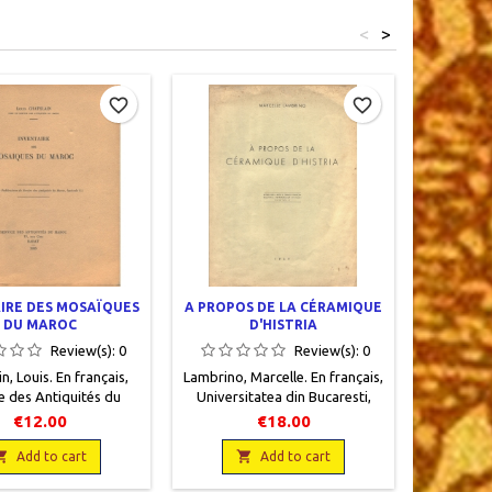
<
>
Out-of-S
favorite_border
favorite_border
IRE DES MOSAÏQUES
A PROPOS DE LA CÉRAMIQUE
STAND
DU MAROC
D'HISTRIA
Review(s):
0
Review(s):
0
n, Louis. En français,
Lambrino, Marcelle. En français,
Newelle, 
e des Antiquités du
Universitatea din Bucaresti,
W. Raymo
abat, 1935, 18 x 22, 25
Facultatea de Litere si Filosofie ,
pages don
€12.00
€18.00
, broché, occasion.
1939, 25 x 30, 15 pages dont 15
occasion. 
ect, annotations.

illustrations noir et blanc et

Add to cart
Add to cart
couleurs, broché, occasion. Tiré