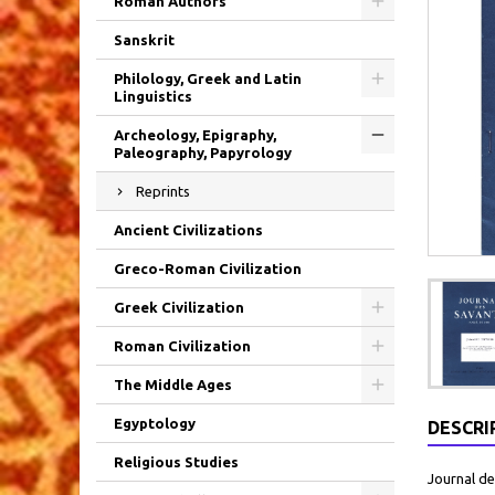
Roman Authors
Sanskrit
Philology, Greek and Latin
Linguistics
Archeology, Epigraphy,
Paleography, Papyrology
Reprints
Ancient Civilizations
Greco-Roman Civilization
Greek Civilization
Roman Civilization
The Middle Ages
Egyptology
DESCRI
Religious Studies
Journal de