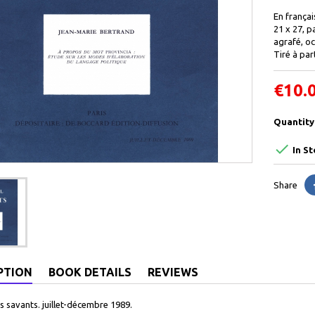
En françai
21 x 27, p
agrafé, oc
Tiré à par
€10.
Quantity

In St
Share
PTION
BOOK DETAILS
REVIEWS
s savants. juillet-décembre 1989 .