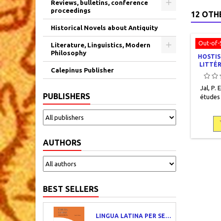
Reviews, bulletins, conference
proceedings
12 OTH
Historical Novels about Antiquity
Out-of-
Literature, Linguistics, Modern
Philosophy
HOSTIS
LITTÉR
Calepinus Publisher
L
Jal, P.
PUBLISHERS
études 
Bordea
pages, b
AUTHORS
BEST SELLERS
LINGUA LATINA PER SE ILLUSTRATA. PARS I : FAMILIA ROMANA