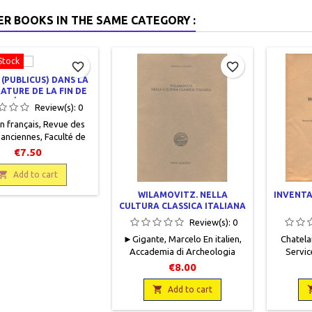
ER BOOKS IN THE SAME CATEGORY :
Stock
favorite_border
favorite_border
 (PUBLICUS) DANS LA
ATURE DE LA FIN DE
A RÉPUBLIQUE
Review(s):
0
 En français, Revue des
anciennes, Faculté de
ux, 1963, 16 x 25, 26
€7.50
roché, occasion. Tiré à

part. Bon état.
Add to cart
WILAMOVITZ. NELLA
INVENTA
CULTURA CLASSICA ITALIANA
Review(s):
0
► Gigante, Marcelo En italien,
Chatelai
Accademia di Archeologia
Servic
Lettere et Belle Arti di Napoli,
Maroc - R
€8.00
1984, 17 x 24, 36 pages,
pages
broché, occasion . Bon état.

Corr
Add to cart
Couverture à rabats.