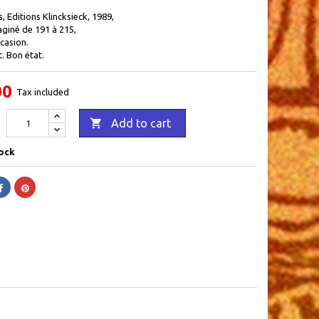
s, Editions Klincksieck, 1989,
aginé de 191 à 215,
casion.
t. Bon état.
00
Tax included

Add to cart
ock