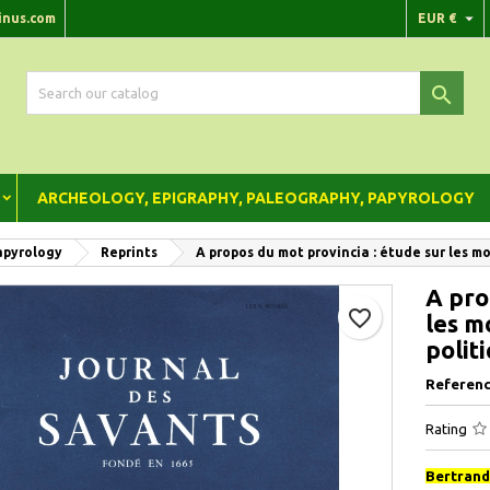

inus.com
EUR €
dd to wishlist
reate wishlist
gn in

Create new list
 need to be logged in to save products in your wishlist.
shlist name
Cancel
Sign i
ARCHEOLOGY, EPIGRAPHY, PALEOGRAPHY, PAPYROLOGY
Cancel
Create wishlis
apyrology
Reprints
A propos du mot provincia : étude sur les m
A pro
favorite_border
les m
polit
Referenc
Rating
Bertrand