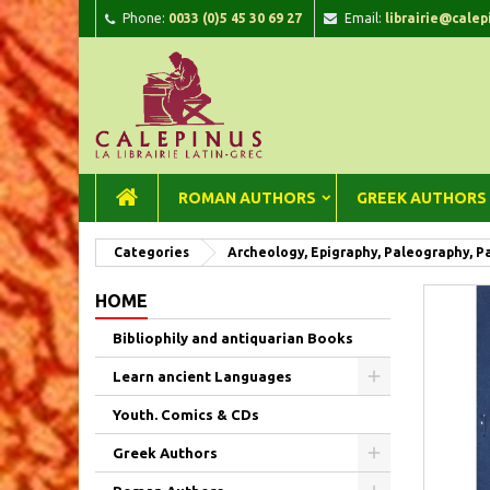
Phone:
0033 (0)5 45 30 69 27
Email:
librairie@calep
A
C
Si
add_circle_outline
You
Wi
ROMAN AUTHORS
GREEK AUTHORS
Categories
Archeology, Epigraphy, Paleography, P
HOME
Bibliophily and antiquarian Books
Learn ancient Languages
Youth. Comics & CDs
Greek Authors