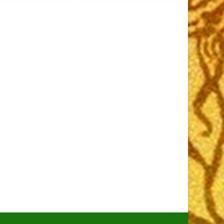
à part. Correct. Couverture
insolée et nombreuses
rousseurs.