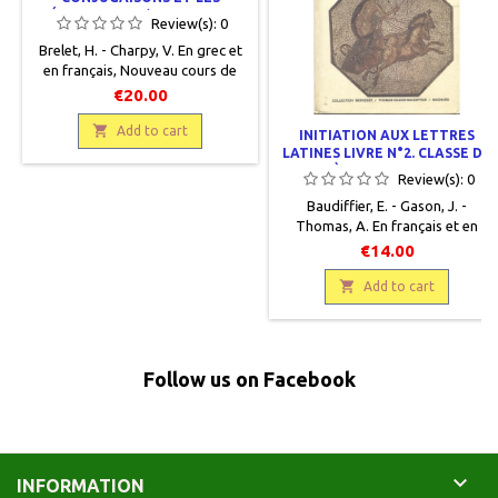
DÉCLINAISONS (VERSIONS ET
Review(s):
0
THÈMES). CLASSE DE 4E
Brelet, H. - Charpy, V. En grec et
en français, Nouveau cours de
grammaire grecque, Paris,
€20.00
Masson et Cie, 1903, 12 x 18, VIII
+ 224 pages, relié, occasion. Bon

Add to cart
INITIATION AUX LETTRES
état, toilé marron, première page
LATINES LIVRE N°2. CLASSE DE
détachée, papier légèrement
TROISIÈME - PROGRAMME DE
Review(s):
0
1971
jauni.
Baudiffier, E. - Gason, J. -
Thomas, A . En français et en
latin , Collection Morisset ,
€14.00
Editions Magnard , 1974 ,16 x 24 ,
319 pages , relié , occasion.Très

Add to cart
bon état. Couverture insolée par
endroits.
Follow us on Facebook

INFORMATION