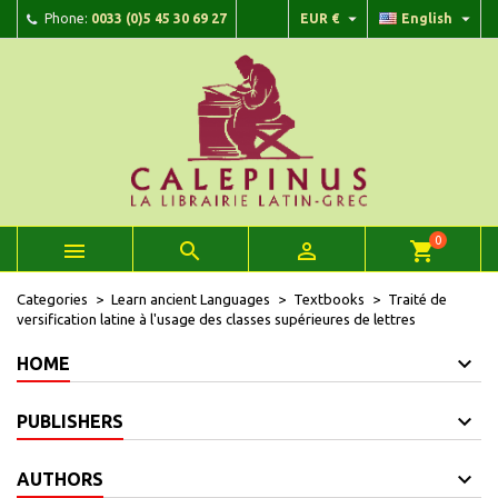


Phone:
0033 (0)5 45 30 69 27
EUR €
English
×
×
×
Add to wishlist
Create wishlist
Sign in
add_circle_outline
Create new list
You need to be logged in to save products in your wishlist.
Wishlist name
Cancel
Sign in
Cancel
Create wishlist
0



shopping_cart
Categories
Learn ancient Languages
Textbooks
Traité de
versification latine à l'usage des classes supérieures de lettres
HOME
PUBLISHERS
AUTHORS