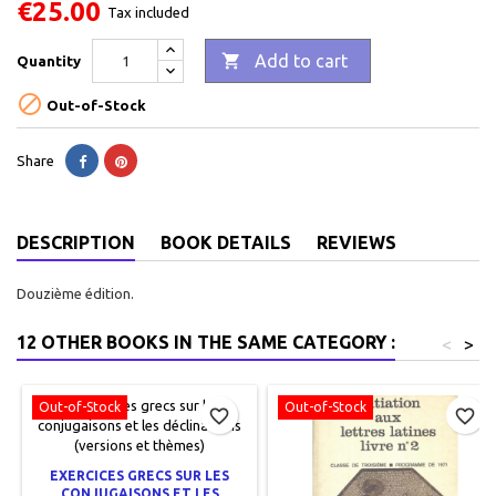
€25.00
Tax included

Add to cart
Quantity

Out-of-Stock
Share
DESCRIPTION
BOOK DETAILS
REVIEWS
Douzième édition.
12 OTHER BOOKS IN THE SAME CATEGORY :
<
>
Out-of-Stock
Out-of-Stock
favorite_border
favorite_border
EXERCICES GRECS SUR LES
CONJUGAISONS ET LES