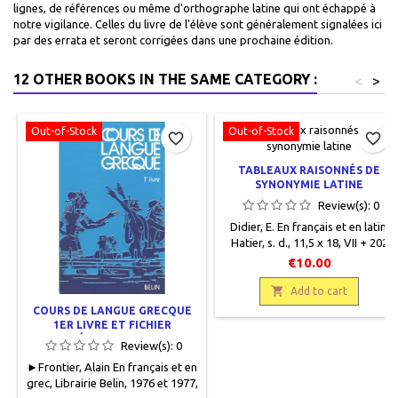
lignes, de références ou même d'orthographe latine qui ont échappé à
notre vigilance. Celles du livre de l'élève sont généralement signalées ici
par des errata et seront corrigées dans une prochaine édition.
12 OTHER BOOKS IN THE SAME CATEGORY :
<
>
Out-of-Stock
Out-of-Stock
favorite_border
favorite_border
TABLEAUX RAISONNÉS DE
SYNONYMIE LATINE
Review(s):
0
Didier, E. En français et en latin,
Hatier, s. d., 11,5 x 18, VII + 202
pages, relié, occasion. Bon état,
€10.00
demi toilé gris, pièce de titre
papier sur dos, plats cartonnés

Add to cart
assortis, papier jauni, quelques
COURS DE LANGUE GRECQUE
annotations discrètes.
1ER LIVRE ET FICHIER
PÉDAGOGIQUE
Review(s):
0
► Frontier, Alain En français et en
grec, Librairie Belin, 1976 et 1977,