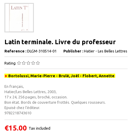
Latin terminale. Livre du professeur
Reference :
DLGM-310514-01
Publisher :
Hatier - Les Belles Lettres
Rating
►
Bortolussi, Marie-Pierre - Brulé, Joël - Flobert, Annette
En français,
Hatier/Les Belles Lettres, 2003,
17 x 24, 256 pages, broché, occasion .
Bon état. Bords de couverture frottés. Quelques rousseurs.
Epuisé chez l'éditeur.
9782218743610
€15.00
Tax included