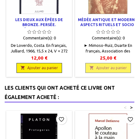
LES DIEUX AUX ÉPÉES DE
MÉDÉE ANTIQUE ET MODERNE.
BRONZE. PERSÉE.
ASPECTS RITUELS ET SOCIO-
BELLÉROPHON. HERCULE.
POLITIQUES D'UN MYTHE
THÉSÉE. JASON
Commentaire(s):
0
Commentaire(s):
0
De Loverdo, Costa. En français,
► Mimoso-Ruiz, Duarte En
Julliard, 1966, 15,5 x 24, V + 272
français, Association des
pages + tables et index, broché,
publications près les Universités
12,00 €
25,00 €
occasion. Correct. Couverture
de Strasbourg, Ophrys, 1982,
défraîchie. Rousseurs en bord de

15,5 x 24, 247 pages, broché,

Ajouter au panier
Ajouter au panier
pages plus ou moins apparentes.
occasion. Couverture défraîchie.
Bon état intérieur. 3 pages avec
quelques annotations au stylo
LES CLIENTS QUI ONT ACHETÉ CE LIVRE ONT
dont la page de titre.
9782868203311
ÉGALEMENT ACHETÉ :
<
>
favorite_border
favorite_border