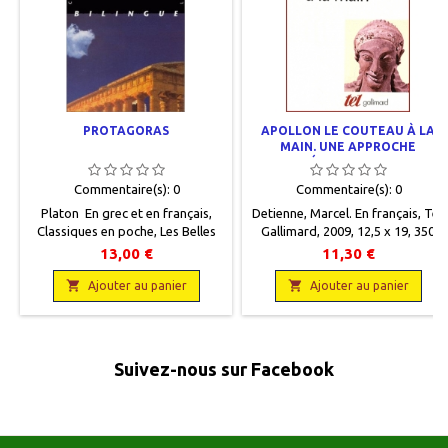
PROTAGORAS
APOLLON LE COUTEAU À LA
MAIN. UNE APPROCHE
EXPÉRIMENTALE DU
POLYTHÉISME GREC.
Commentaire(s):
0
Commentaire(s):
0
Platon En grec et en français,
Detienne, Marcel. En français , Tel ,
Classiques en poche, Les Belles
Gallimard, 2009 , 12,5 x 19 , 350
Lettres, 1997, 11 x 18, XXXII + 160
pages , broché . Neuf ,
13,00 €
11,30 €
pages, broché. Neuf.
9782070398874.

9782251799155

Ajouter au panier
Ajouter au panier
Suivez-nous sur Facebook