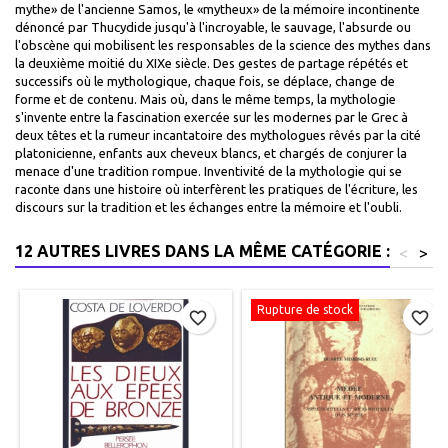
mythe» de l'ancienne Samos, le «mytheux» de la mémoire incontinente
dénoncé par Thucydide jusqu'à l'incroyable, le sauvage, l'absurde ou
l'obscène qui mobilisent les responsables de la science des mythes dans
la deuxième moitié du XIXe siècle. Des gestes de partage répétés et
successifs où le mythologique, chaque fois, se déplace, change de
forme et de contenu. Mais où, dans le même temps, la mythologie
s'invente entre la fascination exercée sur les modernes par le Grec à
deux têtes et la rumeur incantatoire des mythologues rêvés par la cité
platonicienne, enfants aux cheveux blancs, et chargés de conjurer la
menace d'une tradition rompue. Inventivité de la mythologie qui se
raconte dans une histoire où interfèrent les pratiques de l'écriture, les
discours sur la tradition et les échanges entre la mémoire et l'oubli.
12 AUTRES LIVRES DANS LA MÊME CATÉGORIE :
<
>
Rupture de stock
favorite_border
favorite_border