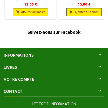
253 pages, broché.
Lettres, 1997, 11 x 18, XXXII + 160
12,00 €
13,00 €
Neuf.9782070725618
pages, broché. Neuf.


9782251799155
Ajouter au panier
Ajouter au panier
Suivez-nous sur Facebook

INFORMATIONS

LIVRES

VOTRE COMPTE

CONTACT
LETTRE D'INFORMATION