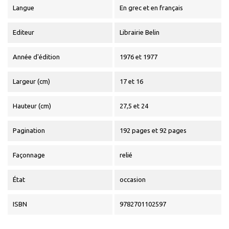
Langue
En grec et en français
Editeur
Librairie Belin
Année d'édition
1976 et 1977
Largeur (cm)
17 et 16
Hauteur (cm)
27,5 et 24
Pagination
192 pages et 92 pages
Façonnage
relié
État
occasion
ISBN
9782701102597