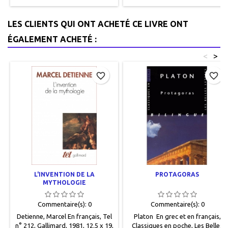
relié.Couverture imprimée
Couverture usagée mais encore
usagée. Coins marqués. Etat
solide. Bon état intérieur,
intérieur correct, très
quelques rares annotations .
LES CLIENTS QUI ONT ACHETÉ CE LIVRE ONT
nombreuses
annotations.9782218721472
ÉGALEMENT ACHETÉ :
<
>
favorite_border
favorite_border
L'INVENTION DE LA
PROTAGORAS
MYTHOLOGIE
Commentaire(s):
0
Commentaire(s):
0
Detienne, Marcel En français, Tel
Platon En grec et en français,
n° 212, Gallimard, 1981, 12.5 x 19,
Classiques en poche, Les Belles