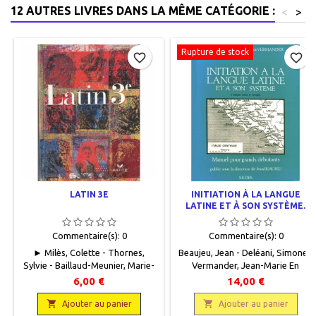
12 AUTRES LIVRES DANS LA MÊME CATÉGORIE :
<
>
Rupture de stock
favorite_border
favorite_border
LATIN 3E
INITIATION À LA LANGUE
LATINE ET À SON SYSTÈME.
MANUEL POUR GRANDS
DÉBUTANTS
Commentaire(s):
0
Commentaire(s):
0
► Milès, Colette - Thornes,
Beaujeu, Jean - Deléani, Simone -
Sylvie - Baillaud-Meunier, Marie-
Vermander, Jean-Marie En
Claire En français et en latin,
français et en
6,00 €
14,00 €
Hatier/Les Belles Lettres, 1998,
latin ,SEDES, 1968 ,18 x 22,5 , 356
18,5 x 25,5, 256 pages,

pages , broché , occasion.

Ajouter au panier
Ajouter au panier