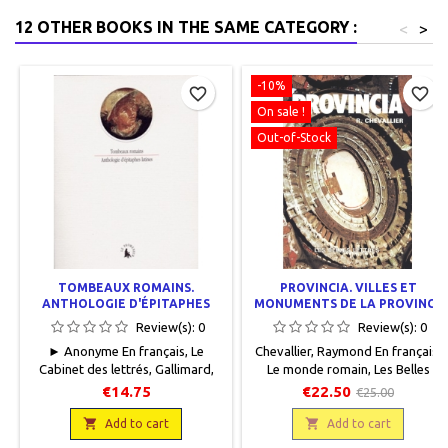
12 OTHER BOOKS IN THE SAME CATEGORY :
<
>
-10%
favorite_border
favorite_border
On sale !
Out-of-Stock
TOMBEAUX ROMAINS.
PROVINCIA. VILLES ET
ANTHOLOGIE D'ÉPITAPHES
MONUMENTS DE LA PROVINCE
LATINES
ROMAINE DE NARBONNAISE
Review(s):
0
Review(s):
0
► Anonyme En français, Le
Chevallier, Raymond En français,
Cabinet des lettrés, Gallimard,
Le monde romain, Les Belles
1993, 12,5 x 16,5, 168 pages,
Lettres, 1982, 14 x 21, 190 pages
€14.75
€22.50
€25.00
broché.Neuf.9782070728916
+ XXXII, broché, occasion.Très

bon état. Quelques corrections,

Add to cart
Add to cart
au crayon à papier, de R.