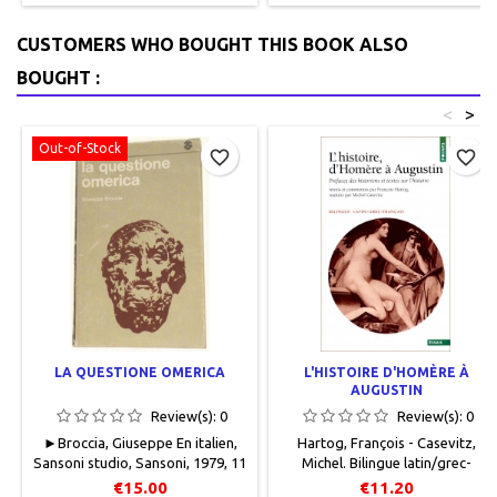
Chevallier.
CUSTOMERS WHO BOUGHT THIS BOOK ALSO
BOUGHT :
<
>
Out-of-Stock
favorite_border
favorite_border
LA QUESTIONE OMERICA
L'HISTOIRE D'HOMÈRE À
AUGUSTIN
Review(s):
0
Review(s):
0
►Broccia, Giuseppe En italien,
Hartog, François - Casevitz,
Sansoni studio, Sansoni, 1979, 11
Michel. Bilingue latin/grec-
x 18, 134 pages, broché,
français, Points Inédit Essais,
€15.00
€11.20