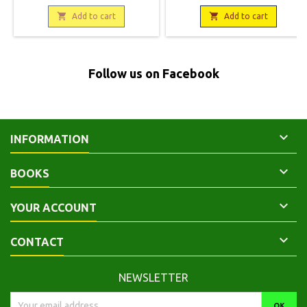
occasion. Correct. Couverture
Editions du Seuil, 1999, 10,5 x 18,
avec la couleur passée par

289 pages, broché. Neuf,

Add to cart
Add to cart
endroits.Au dos tampon de
9782020308052
bibliothèque ainsi que sur les
pages de titre et faux titre.
Follow us on Facebook

INFORMATION

BOOKS

YOUR ACCOUNT

CONTACT
NEWSLETTER