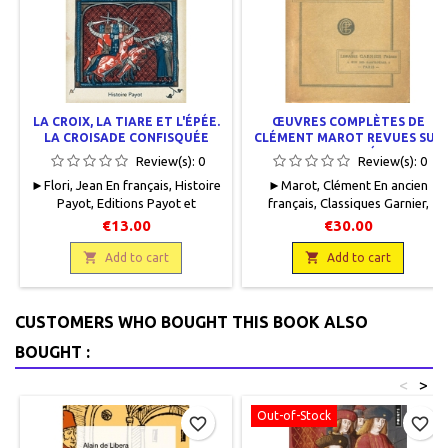
LA CROIX, LA TIARE ET L'ÉPÉE.
ŒUVRES COMPLÈTES DE
LA CROISADE CONFISQUÉE
CLÉMENT MAROT REVUES SUR
LES MEILLEURES ÉDITIONS,
Review(s):
0
Review(s):
0
TOMES I ET II
► Flori, Jean En français , Histoire
► Marot, Clément En ancien
Payot , Editions Payot et
français, Classiques Garnier,
Rivages , 2010 , 14 x 22,5 , 351
Librairie Garnier Frères, 1931 -
€13.00
€30.00
pages , broché , occasion. Bon
1938, 12 x 19, LI + 570 pages -
état .9782228905459

475 pages, broché, occasion . Bon

Add to cart
Add to cart
état. Non coupé. Bord des pages
légèrement jaunies (tome I).
Protégés par un papier cristal.
CUSTOMERS WHO BOUGHT THIS BOOK ALSO
Les 2 volumes.
BOUGHT :
<
>
Out-of-Stock
favorite_border
favorite_border