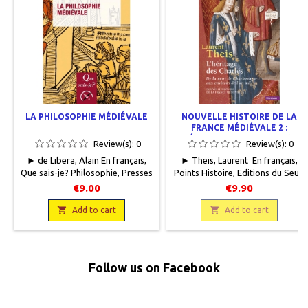
LA PHILOSOPHIE MÉDIÉVALE
NOUVELLE HISTOIRE DE LA
FRANCE MÉDIÉVALE 2 :
L'HÉRITAGE DES CHARLES (DE
Review(s):
0
Review(s):
0
LA MORT DE CHARLEMAGNE
► de Libera, Alain En français,
► Theis, Laurent En français,
AUX ENVIRONS DE L'AN MIL)
Que sais-je? Philosophie, Presses
Points Histoire, Editions du Seuil,
universitaires de France, 2017,
2016, 11 x 18, 280 pages, broché.
€9.00
€9.90
11,5 x 17,6, 128 pages, broché.
Neuf. 9782757859919
Neuf. 9782130798583


Add to cart
Add to cart
Follow us on Facebook