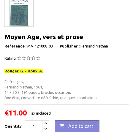
Moyen Age, vers et prose
Reference :
MA-121008-03
Publisher :
Fernand Nathan
Rating
Rouger, G. - Roux, A.
En français,
Fernand Nathan, 1961,
14 x 20,5, 191 pages, broché, occasion.
Bon état, couverture défraîchie, quelques annotations.
€11.00
Tax included

Add to cart
Quantity