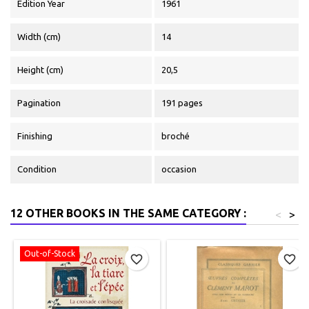
Edition Year
1961
Width (cm)
14
Height (cm)
20,5
Pagination
191 pages
Finishing
broché
Condition
occasion
12 OTHER BOOKS IN THE SAME CATEGORY :
<
>
Out-of-Stock
favorite_border
favorite_border